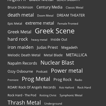
Century Media
Bruce Dickinson
Classic Metal
death metal
DREAM THEATER
Doom Metal
extreme metal
Epic Metal
Female Fronted
Greek Scene
Greek Metal
hard rock
Inside Out
heavy metal
iron maiden
Judas Priest
Megadeth
METALLICA
Melodic Death Metal
Metal Blade
Nuclear Blast
Napalm Records
Power metal
Ozzy Osbourne
Podcast
Prog Metal
Prog Rock
Radio
Premiere
ROAR! Rock Of Angels Records
Rock Hard
Rob Halford
Rock Hard - The Pod
Symphonic Metal
Rotting Christ
Thrash Metal
Underground