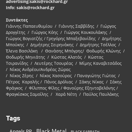
advertising:sakis@rockhard.gr
Info: sakis@rockhard.gr
Συντάκτες
Γιάννης Παπαευθυμίου / Γιάννης Σαββίδης / Γιώργος
Δρογγίτης / Γιώργος Κόης / Γιώργος Κουκουλάκης /
Γιώργος Βογιατζής / Γρηγόρης Μπαξεβανίδης / Δημήτρης
Μπούκης / Δημήτρης Σειρηνάκης / Δημήτρης Τσέλλος /
Έλενα Βασιλάκη / Θανάσης Μπόγρης/ Θοδωρής Κλώνης /
Θοδωρής Μηνιάτης / Κώστας Αλατάς / Κώστας
Τσιρανίδης / Λευτέρης Τσουρέας / Μίμης Καναβιτσάδος
/ Νίκος Ανδρέου/Ανδρέας Ζώρας
/ Νίκος Ζέρης / Νίκος Χασούρας / Παναγιώτης Γιώτας /
Πέτρος Καραλής / Πάνος Δρόλιας / Σάκης Νίκας / Σάκης
Φράγκος / Φίλιππος Φίλης / Φανούρης Εξηνταβελόνης /
Φραγκίσκος Σαμοΐλης / Χαρά Νέτη / Παύλος Παυλάκης
Tags
Black Metal
Angels PR
BLACK SABBATH