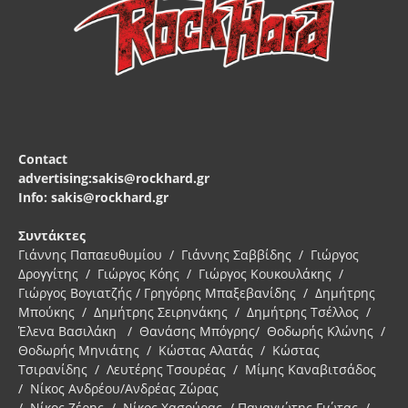
Contact
advertising:sakis@rockhard.gr
Info: sakis@rockhard.gr
Συντάκτες
Γιάννης Παπαευθυμίου / Γιάννης Σαββίδης / Γιώργος
Δρογγίτης / Γιώργος Κόης / Γιώργος Κουκουλάκης /
Γιώργος Βογιατζής / Γρηγόρης Μπαξεβανίδης / Δημήτρης
Μπούκης / Δημήτρης Σειρηνάκης / Δημήτρης Τσέλλος /
Έλενα Βασιλάκη / Θανάσης Μπόγρης/ Θοδωρής Κλώνης /
Θοδωρής Μηνιάτης / Κώστας Αλατάς / Κώστας
Τσιρανίδης / Λευτέρης Τσουρέας / Μίμης Καναβιτσάδος
/ Νίκος Ανδρέου/Ανδρέας Ζώρας
/ Νίκος Ζέρης / Νίκος Χασούρας / Παναγιώτης Γιώτας /