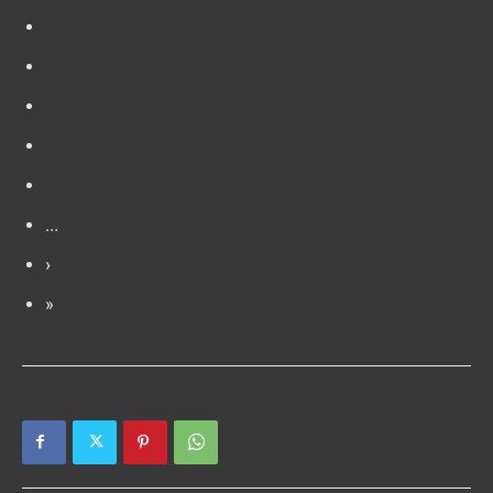
…
›
»