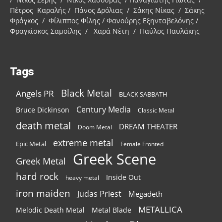
Πέτρος Καραλής / Πάνος Δρόλιας / Σάκης Νίκας / Σάκης
Φράγκος / Φίλιππος Φίλης / Φανούρης Εξηνταβελόνης /
Φραγκίσκος Σαμοΐλης / Χαρά Νέτη / Παύλος Παυλάκης
Tags
Black Metal
Angels PR
BLACK SABBATH
Century Media
Bruce Dickinson
Classic Metal
death metal
DREAM THEATER
Doom Metal
extreme metal
Epic Metal
Female Fronted
Greek Scene
Greek Metal
hard rock
Inside Out
heavy metal
iron maiden
Judas Priest
Megadeth
METALLICA
Melodic Death Metal
Metal Blade