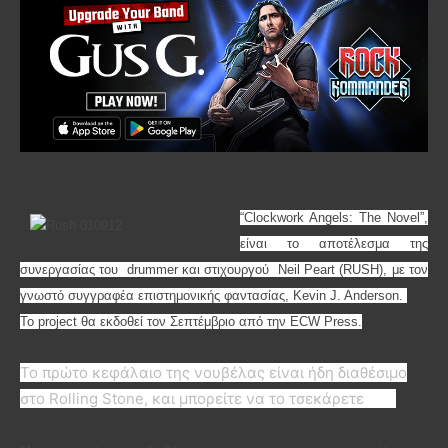
“Clockwork Angels: The Novel”,
είναι το αποτέλεσμα της
συνεργασίας του drummer και στιχουργού Neil Peart (
RUSH
), με τον
γνωστό συγγραφέα
επιστημονικής φαντασίας, Kevin J. Anderson.
To
project θα εκδοθεί τον Σεπτέμβριο από την ECW Press.
Το πρώτο κεφάλαιο της νουβέλας είναι ήδη διαθέσιμο
στο Rolling Stone, και μπορείτε να το τσεκάρετε
εδώ