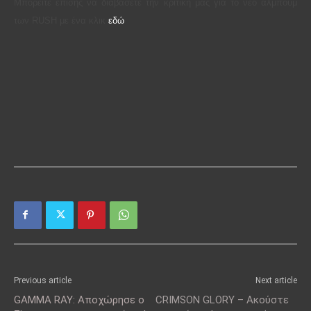
Μπορείτε επίσης να διαβάσετε την κριτική μας για το νέο άλμπουμ
των RUSH με ένα κλικ
εδώ
Previous article
Next article
GAMMA RAY: Αποχώρησε ο
CRIMSON GLORY – Ακούστε