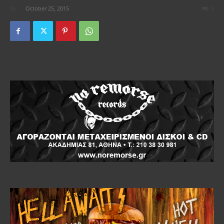
By
-
October 25, 2015
0