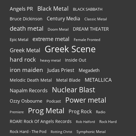
Black Metal
Angels PR
BLACK SABBATH
Century Media
Bruce Dickinson
Classic Metal
death metal
DREAM THEATER
Doom Metal
extreme metal
Epic Metal
Female Fronted
Greek Scene
Greek Metal
hard rock
Inside Out
heavy metal
iron maiden
Judas Priest
Megadeth
METALLICA
Melodic Death Metal
Metal Blade
Nuclear Blast
Napalm Records
Power metal
Ozzy Osbourne
Podcast
Prog Metal
Prog Rock
Radio
Premiere
ROAR! Rock Of Angels Records
Rock Hard
Rob Halford
Rock Hard - The Pod
Symphonic Metal
Rotting Christ