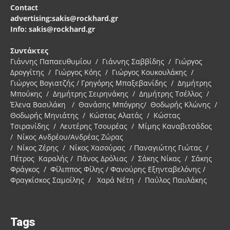
Contact
advertising:sakis@rockhard.gr
Info: sakis@rockhard.gr
Συντάκτες
Γιάννης Παπαευθυμίου / Γιάννης Σαββίδης / Γιώργος
Δρογγίτης / Γιώργος Κόης / Γιώργος Κουκουλάκης /
Γιώργος Βογιατζής / Γρηγόρης Μπαξεβανίδης / Δημήτρης
Μπούκης / Δημήτρης Σειρηνάκης / Δημήτρης Τσέλλος /
Έλενα Βασιλάκη / Θανάσης Μπόγρης/ Θοδωρής Κλώνης /
Θοδωρής Μηνιάτης / Κώστας Αλατάς / Κώστας
Τσιρανίδης / Λευτέρης Τσουρέας / Μίμης Καναβιτσάδος
/ Νίκος Ανδρέου/Ανδρέας Ζώρας
/ Νίκος Ζέρης / Νίκος Χασούρας / Παναγιώτης Γιώτας /
Πέτρος Καραλής / Πάνος Δρόλιας / Σάκης Νίκας / Σάκης
Φράγκος / Φίλιππος Φίλης / Φανούρης Εξηνταβελόνης /
Φραγκίσκος Σαμοΐλης / Χαρά Νέτη / Παύλος Παυλάκης
Tags