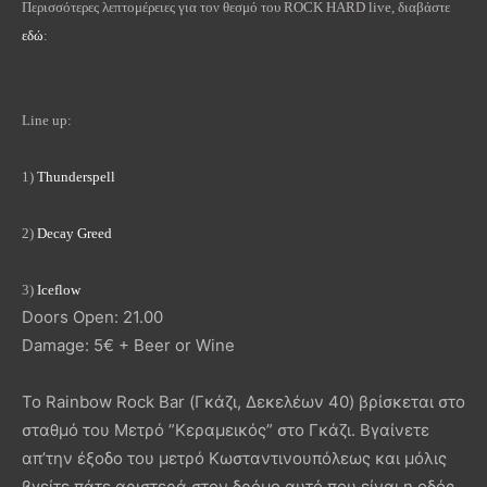
Περισσότερες λεπτομέρειες για τον θεσμό του ROCK HARD live, διαβάστε
εδώ
:
Line up:
1)
Thunderspell
2)
Decay Greed
3)
Iceflow
Doors Open: 21.00
Damage: 5€ + Beer or Wine
Το Rainbow Rock Bar (Γκάζι, Δεκελέων 40) βρίσκεται στο
σταθμό του Μετρό ”Κεραμεικός” στο Γκάζι. Βγαίνετε
απ’την έξοδο του μετρό Κωσταντινουπόλεως και μόλις
βγείτε πάτε αριστερά στον δρόμο αυτό που είναι η οδός