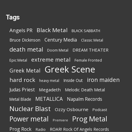
Tags
Black Metal
Angels PR
BLACK SABBATH
Century Media
Bruce Dickinson
Classic Metal
death metal
DREAM THEATER
Doom Metal
extreme metal
Epic Metal
Female Fronted
Greek Scene
Greek Metal
iron maiden
hard rock
Inside Out
heavy metal
Judas Priest
Megadeth
Melodic Death Metal
METALLICA
Napalm Records
Metal Blade
Nuclear Blast
Ozzy Osbourne
Podcast
Power metal
Prog Metal
Premiere
Prog Rock
ROAR! Rock Of Angels Records
Radio