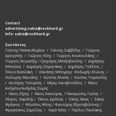
Contact
advertising:sakis@rockhard.gr
Info: sakis@rockhard.gr
Συντάκτες
Γιάννης Παπαευθυμίου / Γιάννης Σαββίδης / Γιώργος
Δρογγίτης / Γιώργος Κόης / Γιώργος Κουκουλάκης /
Γιώργος Βογιατζής / Γρηγόρης Μπαξεβανίδης / Δημήτρης
Μπούκης / Δημήτρης Σειρηνάκης / Δημήτρης Τσέλλος /
Έλενα Βασιλάκη / Θανάσης Μπόγρης/ Θοδωρής Κλώνης /
Θοδωρής Μηνιάτης / Κώστας Αλατάς / Κώστας Τσιρανίδης
/ Λευτέρης Τσουρέας / Μίμης Καναβιτσάδος / Νίκος
Ανδρέου/Ανδρέας Ζώρας
/ Νίκος Ζέρης / Νίκος Χασούρας / Παναγιώτης Γιώτας /
Πέτρος Καραλής / Πάνος Δρόλιας / Σάκης Νίκας / Σάκης
Φράγκος / Φίλιππος Φίλης / Φανούρης Εξηνταβελόνης /
Φραγκίσκος Σαμοΐλης / Χαρά Νέτη / Παύλος Παυλάκης