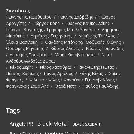
Συντάκτες
Γιάννης Παπαευθυμίου / Γιάννης Σαββίδης / Γιώργος
Δρογγίτης / Γιώργος Κόης / Γιώργος Κουκουλάκης /
Γιώργος Βογιατζής / Γρηγόρης Μπαξεβανίδης / Δημήτρης
Μπούκης / Δημήτρης Σειρηνάκης / Δημήτρης Τσέλλος /
Έλενα Βασιλάκη / Θανάσης Μπόγρης/ Θοδωρής Κλώνης /
Θοδωρής Μηνιάτης / Κώστας Αλατάς / Κώστας Τσιρανίδης
/ Λευτέρης Τσουρέας / Μίμης Καναβιτσάδος / Νίκος
Ανδρέου/Ανδρέας Ζώρας
/ Νίκος Ζέρης / Νίκος Χασούρας / Παναγιώτης Γιώτας /
Πέτρος Καραλής / Πάνος Δρόλιας / Σάκης Νίκας / Σάκης
Φράγκος / Φίλιππος Φίλης / Φανούρης Εξηνταβελόνης /
Φραγκίσκος Σαμοΐλης / Χαρά Νέτη / Παύλος Παυλάκης
Tags
Black Metal
Angels PR
BLACK SABBATH
Century Media
Bruce Dickinson
Classic Metal