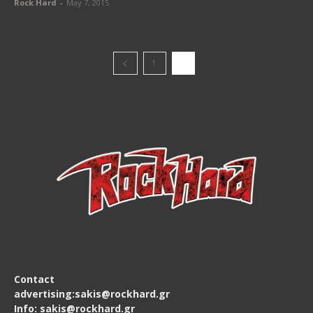
Rock Hard
-
May 7, 2015
1
2
Contact
advertising:sakis@rockhard.gr
Info: sakis@rockhard.gr