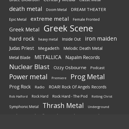
death metal
DREAM THEATER
Doom Metal
extreme metal
Epic Metal
Female Fronted
Greek Scene
Greek Metal
iron maiden
hard rock
Inside Out
heavy metal
Judas Priest
Megadeth
Melodic Death Metal
METALLICA
Napalm Records
Metal Blade
Nuclear Blast
Ozzy Osbourne
Podcast
Power metal
Prog Metal
Premiere
Prog Rock
ROAR! Rock Of Angels Records
Radio
Rock Hard - The Pod
Rock Hard
Rotting Christ
Rob Halford
Thrash Metal
Symphonic Metal
Underground
Underground Halls
Underground Heavy Metal
Σάκης Φράγκος
Γιάννης Σαββίδης
Στήλες