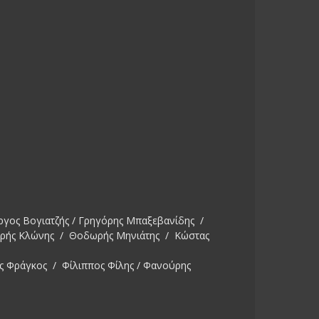
ργος Βογιατζής / Γρηγόρης Μπαξεβανίδης /
ωρής Κλώνης / Θοδωρής Μηνιάτης / Κώστας
ς Φράγκος / Φίλιππος Φίλης / Φανούρης