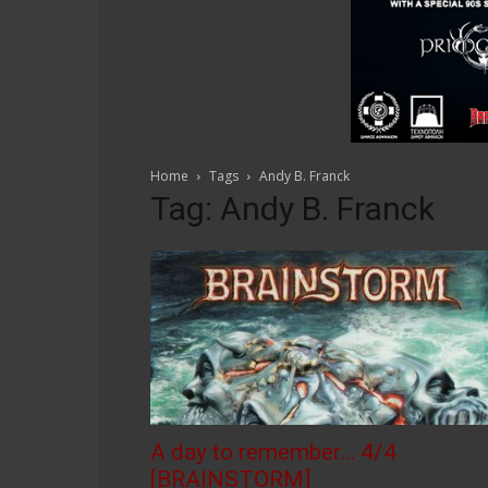
Home
Tags
Andy B. Franck
Tag: Andy B. Franck
A day to remember… 4/4
[BRAINSTORM]