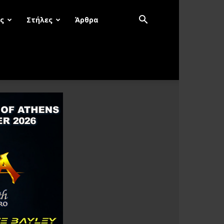
ς
Στήλες
Άρθρα