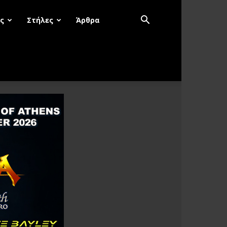
ς
Στήλες
Άρθρα