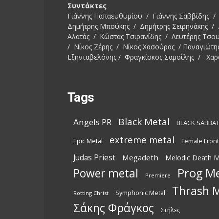
Συντάκτες
Γιάννης Παπαευθυμίου / Γιάννης Σαββίδης / 
Δημήτρης Μπούκης / Δημήτρης Σειρηνάκης /
Αλατάς / Κώστας Τσιρανίδης / Λευτέρης Τσο
/ Νίκος Ζέρης / Νίκος Χασούρας / Παναγιώτη
Εξηνταβελόνης / Φραγκίσκος Σαμοΐλης / Χαρ
Tags
Black Metal
Angels PR
BLACK SABBA
extreme metal
Epic Metal
Female Fron
Judas Priest
Megadeth
Melodic Death M
Power metal
Prog Me
Premiere
Thrash M
Symphonic Metal
Rotting Christ
Σάκης Φράγκος
Στήλες