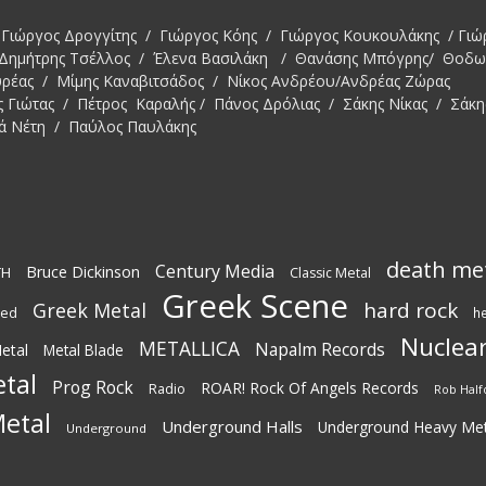
Γιώργος Δρογγίτης / Γιώργος Κόης / Γιώργος Κουκουλάκης / Γιώ
 Δημήτρης Τσέλλος / Έλενα Βασιλάκη / Θανάσης Μπόγρης/ Θοδ
υρέας / Μίμης Καναβιτσάδος / Νίκος Ανδρέου/Ανδρέας Ζώρας
ς Γιώτας / Πέτρος Καραλής / Πάνος Δρόλιας / Σάκης Νίκας / Σάκη
ά Νέτη / Παύλος Παυλάκης
death me
Century Media
Bruce Dickinson
TH
Classic Metal
Greek Scene
hard rock
Greek Metal
ted
h
Nuclear
METALLICA
Napalm Records
etal
Metal Blade
tal
Prog Rock
ROAR! Rock Of Angels Records
Radio
Rob Half
etal
Underground Halls
Underground Heavy Met
Underground