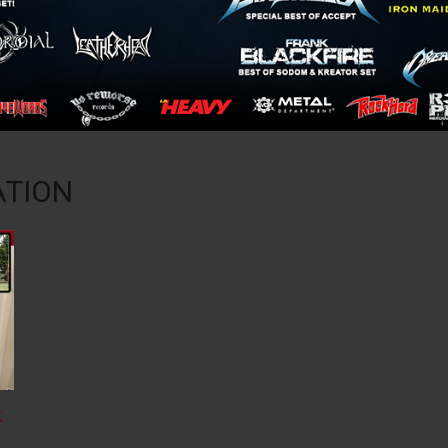
ATION
k