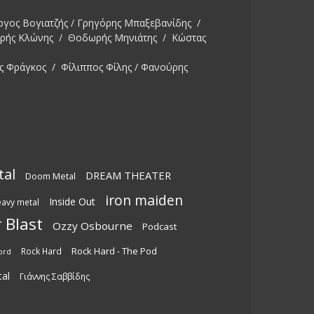
ργος Βογιατζής / Γρηγόρης Μπαξεβανίδης /
ωρής Κλώνης / Θοδωρής Μηνιάτης / Κώστας
ς Φράγκος / Φίλιππος Φίλης / Φανούρης
tal
DREAM THEATER
Doom Metal
iron maiden
Inside Out
eavy metal
 Blast
Ozzy Osbourne
Podcast
Rock Hard - The Pod
Rock Hard
ord
al
Γιάννης Σαββίδης