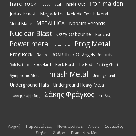
iron maiden
hard rock
Inside Out
heavy metal
Judas Priest
Megadeth
Melodic Death Metal
METALLICA
Napalm Records
Metal Blade
Nuclear Blast
Ozzy Osbourne
Podcast
Power metal
Prog Metal
Premiere
Prog Rock
ROAR! Rock Of Angels Records
Radio
Rock Hard - The Pod
Rock Hard
Rotting Christ
Rob Halford
Thrash Metal
Symphonic Metal
Underground
Underground Halls
Underground Heavy Metal
Σάκης Φράγκος
Γιάννης Σαββίδης
Στήλες
Αρχική
Παρουσιάσεις
News Updates
Artists
Συναυλίες
Στήλες
Άρθρα
Brand New Metal