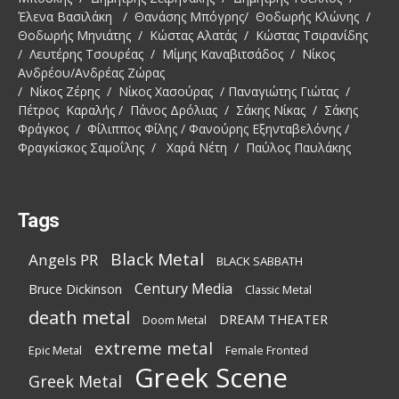
Έλενα Βασιλάκη / Θανάσης Μπόγρης/ Θοδωρής Κλώνης /
Θοδωρής Μηνιάτης / Κώστας Αλατάς / Κώστας Τσιρανίδης
/ Λευτέρης Τσουρέας / Μίμης Καναβιτσάδος / Νίκος
Ανδρέου/Ανδρέας Ζώρας
/ Νίκος Ζέρης / Νίκος Χασούρας / Παναγιώτης Γιώτας /
Πέτρος Καραλής / Πάνος Δρόλιας / Σάκης Νίκας / Σάκης
Φράγκος / Φίλιππος Φίλης / Φανούρης Εξηνταβελόνης /
Φραγκίσκος Σαμοΐλης / Χαρά Νέτη / Παύλος Παυλάκης
Tags
Black Metal
Angels PR
BLACK SABBATH
Century Media
Bruce Dickinson
Classic Metal
death metal
DREAM THEATER
Doom Metal
extreme metal
Epic Metal
Female Fronted
Greek Scene
Greek Metal