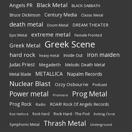
Black Metal
Angels PR
BLACK SABBATH
Century Media
Bruce Dickinson
Classic Metal
death metal
DREAM THEATER
Doom Metal
extreme metal
Epic Metal
Female Fronted
Greek Scene
Greek Metal
iron maiden
hard rock
Inside Out
heavy metal
Judas Priest
Megadeth
Melodic Death Metal
METALLICA
Napalm Records
Metal Blade
Nuclear Blast
Ozzy Osbourne
Podcast
Power metal
Prog Metal
Premiere
Prog Rock
ROAR! Rock Of Angels Records
Radio
Rock Hard - The Pod
Rock Hard
Rotting Christ
Rob Halford
Thrash Metal
Symphonic Metal
Underground