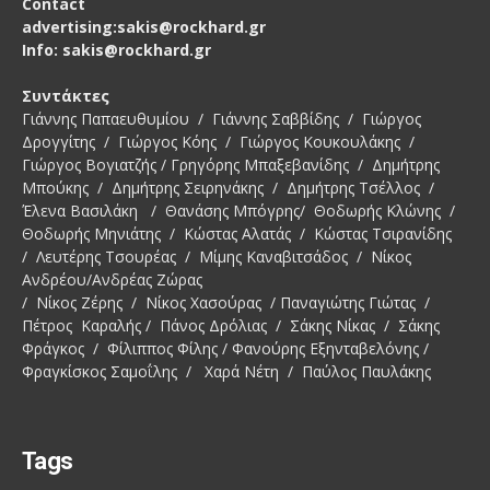
Contact
advertising:sakis@rockhard.gr
Info: sakis@rockhard.gr
Συντάκτες
Γιάννης Παπαευθυμίου / Γιάννης Σαββίδης / Γιώργος
Δρογγίτης / Γιώργος Κόης / Γιώργος Κουκουλάκης /
Γιώργος Βογιατζής / Γρηγόρης Μπαξεβανίδης / Δημήτρης
Μπούκης / Δημήτρης Σειρηνάκης / Δημήτρης Τσέλλος /
Έλενα Βασιλάκη / Θανάσης Μπόγρης/ Θοδωρής Κλώνης /
Θοδωρής Μηνιάτης / Κώστας Αλατάς / Κώστας Τσιρανίδης
/ Λευτέρης Τσουρέας / Μίμης Καναβιτσάδος / Νίκος
Ανδρέου/Ανδρέας Ζώρας
/ Νίκος Ζέρης / Νίκος Χασούρας / Παναγιώτης Γιώτας /
Πέτρος Καραλής / Πάνος Δρόλιας / Σάκης Νίκας / Σάκης
Φράγκος / Φίλιππος Φίλης / Φανούρης Εξηνταβελόνης /
Φραγκίσκος Σαμοΐλης / Χαρά Νέτη / Παύλος Παυλάκης
Tags