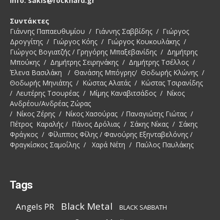
Info: sakis@rockhard.gr
Συντάκτες
Γιάννης Παπαευθυμίου / Γιάννης Σαββίδης / Γιώργος
Δρογγίτης / Γιώργος Κόης / Γιώργος Κουκουλάκης /
Γιώργος Βογιατζής / Γρηγόρης Μπαξεβανίδης / Δημήτρης
Μπούκης / Δημήτρης Σειρηνάκης / Δημήτρης Τσέλλος /
Έλενα Βασιλάκη / Θανάσης Μπόγρης/ Θοδωρής Κλώνης /
Θοδωρής Μηνιάτης / Κώστας Αλατάς / Κώστας Τσιρανίδης
/ Λευτέρης Τσουρέας / Μίμης Καναβιτσάδος / Νίκος
Ανδρέου/Ανδρέας Ζώρας
/ Νίκος Ζέρης / Νίκος Χασούρας / Παναγιώτης Γιώτας /
Πέτρος Καραλής / Πάνος Δρόλιας / Σάκης Νίκας / Σάκης
Φράγκος / Φίλιππος Φίλης / Φανούρης Εξηνταβελόνης /
Φραγκίσκος Σαμοΐλης / Χαρά Νέτη / Παύλος Παυλάκης
Tags
Black Metal
Angels PR
BLACK SABBATH