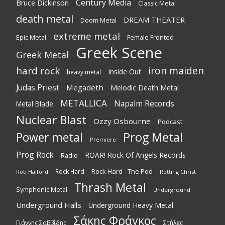
Century Media
Bruce Dickinson
Classic Metal
death metal
DREAM THEATER
Doom Metal
extreme metal
Epic Metal
Female Fronted
Greek Scene
Greek Metal
iron maiden
hard rock
Inside Out
heavy metal
Judas Priest
Megadeth
Melodic Death Metal
METALLICA
Napalm Records
Metal Blade
Nuclear Blast
Ozzy Osbourne
Podcast
Power metal
Prog Metal
Premiere
Prog Rock
ROAR! Rock Of Angels Records
Radio
Rock Hard - The Pod
Rock Hard
Rotting Christ
Rob Halford
Thrash Metal
Symphonic Metal
Underground
Underground Halls
Underground Heavy Metal
Σάκης Φράγκος
Γιάννης Σαββίδης
Στήλες