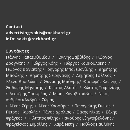
Contact
advertising:sakis@rockhard.gr
Info: sakis@rockhard.gr
Συντάκτες
Γιάννης Παπαευθυμίου / Γιάννης Σαββίδης / Γιώργος
Δρογγίτης / Γιώργος Κόης / Γιώργος Κουκουλάκης /
Γιώργος Βογιατζής / Γρηγόρης Μπαξεβανίδης / Δημήτρης
Μπούκης / Δημήτρης Σειρηνάκης / Δημήτρης Τσέλλος /
Έλενα Βασιλάκη / Θανάσης Μπόγρης/ Θοδωρής Κλώνης /
Θοδωρής Μηνιάτης / Κώστας Αλατάς / Κώστας Τσιρανίδης
/ Λευτέρης Τσουρέας / Μίμης Καναβιτσάδος / Νίκος
Ανδρέου/Ανδρέας Ζώρας
/ Νίκος Ζέρης / Νίκος Χασούρας / Παναγιώτης Γιώτας /
Πέτρος Καραλής / Πάνος Δρόλιας / Σάκης Νίκας / Σάκης
Φράγκος / Φίλιππος Φίλης / Φανούρης Εξηνταβελόνης /
Φραγκίσκος Σαμοΐλης / Χαρά Νέτη / Παύλος Παυλάκης