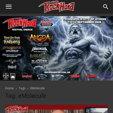
Home
Tags
EMolecule
Tag: eMolecule