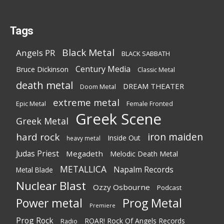
Tags
Black Metal
Angels PR
BLACK SABBATH
Century Media
Bruce Dickinson
Classic Metal
death metal
DREAM THEATER
Doom Metal
extreme metal
Epic Metal
Female Fronted
Greek Scene
Greek Metal
iron maiden
hard rock
Inside Out
heavy metal
Judas Priest
Megadeth
Melodic Death Metal
METALLICA
Napalm Records
Metal Blade
Nuclear Blast
Ozzy Osbourne
Podcast
Power metal
Prog Metal
Premiere
Prog Rock
ROAR! Rock Of Angels Records
Radio