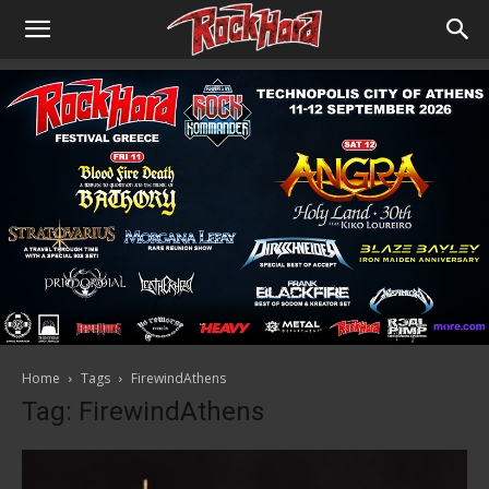
Home
Tags
FirewindAthens
Tag: FirewindAthens