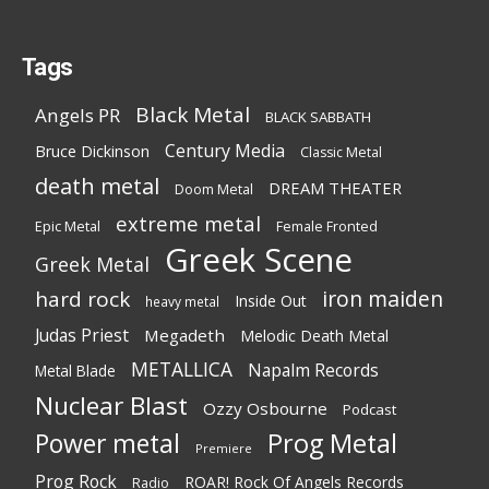
Tags
Black Metal
Angels PR
BLACK SABBATH
Century Media
Bruce Dickinson
Classic Metal
death metal
DREAM THEATER
Doom Metal
extreme metal
Epic Metal
Female Fronted
Greek Scene
Greek Metal
iron maiden
hard rock
Inside Out
heavy metal
Judas Priest
Megadeth
Melodic Death Metal
METALLICA
Napalm Records
Metal Blade
Nuclear Blast
Ozzy Osbourne
Podcast
Power metal
Prog Metal
Premiere
Prog Rock
ROAR! Rock Of Angels Records
Radio