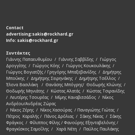
Contact
advertising:sakis@rockhard.gr
Info: sakis@rockhard.gr
Συντάκτες
Γιάννης Παπαευθυμίου / Γιάννης Σαββίδης / Γιώργος
Δρογγίτης / Γιώργος Κόης / Γιώργος Κουκουλάκης /
Γιώργος Βογιατζής / Γρηγόρης Μπαξεβανίδης / Δημήτρης
Μπούκης / Δημήτρης Σειρηνάκης / Δημήτρης Τσέλλος /
Έλενα Βασιλάκη / Θανάσης Μπόγρης/ Θοδωρής Κλώνης /
Θοδωρής Μηνιάτης / Κώστας Αλατάς / Κώστας Τσιρανίδης
/ Λευτέρης Τσουρέας / Μίμης Καναβιτσάδος / Νίκος
Ανδρέου/Ανδρέας Ζώρας
/ Νίκος Ζέρης / Νίκος Χασούρας / Παναγιώτης Γιώτας /
Πέτρος Καραλής / Πάνος Δρόλιας / Σάκης Νίκας / Σάκης
Φράγκος / Φίλιππος Φίλης / Φανούρης Εξηνταβελόνης /
Φραγκίσκος Σαμοΐλης / Χαρά Νέτη / Παύλος Παυλάκης