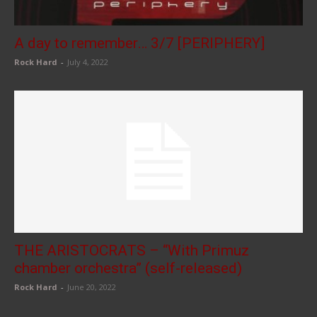
A day to remember… 3/7 [PERIPHERY]
Rock Hard
-
July 4, 2022
THE ARISTOCRATS – “With Primuz
chamber orchestra” (self-released)
Rock Hard
-
June 20, 2022