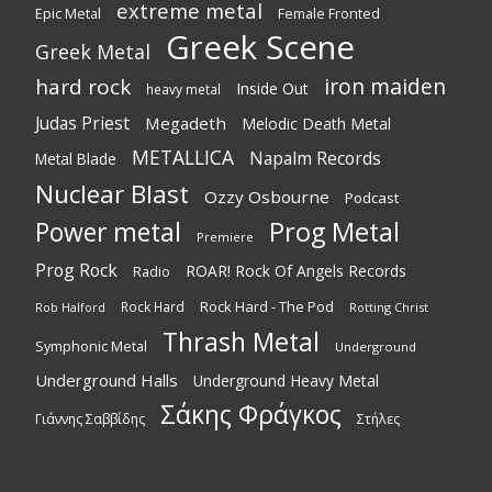
extreme metal
Epic Metal
Female Fronted
Greek Scene
Greek Metal
iron maiden
hard rock
Inside Out
heavy metal
Judas Priest
Megadeth
Melodic Death Metal
METALLICA
Napalm Records
Metal Blade
Nuclear Blast
Ozzy Osbourne
Podcast
Power metal
Prog Metal
Premiere
Prog Rock
ROAR! Rock Of Angels Records
Radio
Rock Hard - The Pod
Rock Hard
Rotting Christ
Rob Halford
Thrash Metal
Symphonic Metal
Underground
Underground Halls
Underground Heavy Metal
Σάκης Φράγκος
Γιάννης Σαββίδης
Στήλες