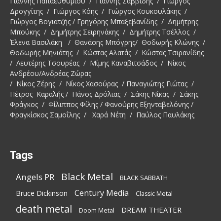
Γιάννης Παπαευθυμίου / Γιάννης Σαββίδης / Γιώργος
Δρογγίτης / Γιώργος Κόης / Γιώργος Κουκουλάκης /
Γιώργος Βογιατζής / Γρηγόρης Μπαξεβανίδης / Δημήτρης
Μπούκης / Δημήτρης Σειρηνάκης / Δημήτρης Τσέλλος /
Έλενα Βασιλάκη / Θανάσης Μπόγρης/ Θοδωρής Κλώνης /
Θοδωρής Μηνιάτης / Κώστας Αλατάς / Κώστας Τσιρανίδης
/ Λευτέρης Τσουρέας / Μίμης Καναβιτσάδος / Νίκος
Ανδρέου/Ανδρέας Ζώρας
/ Νίκος Ζέρης / Νίκος Χασούρας / Παναγιώτης Γιώτας /
Πέτρος Καραλής / Πάνος Δρόλιας / Σάκης Νίκας / Σάκης
Φράγκος / Φίλιππος Φίλης / Φανούρης Εξηνταβελόνης /
Φραγκίσκος Σαμοΐλης / Χαρά Νέτη / Παύλος Παυλάκης
Tags
Black Metal
Angels PR
BLACK SABBATH
Century Media
Bruce Dickinson
Classic Metal
death metal
DREAM THEATER
Doom Metal