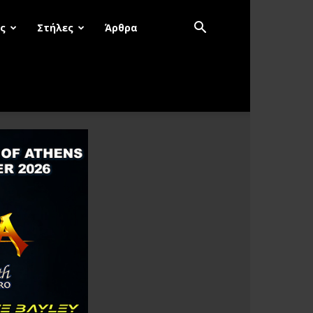
ς
Στήλες
Άρθρα