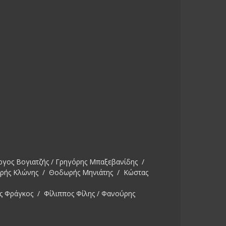
ργος Βογιατζής / Γρηγόρης Μπαξεβανίδης /
ωρής Κλώνης / Θοδωρής Μηνιάτης / Κώστας
ς Φράγκος / Φίλιππος Φίλης / Φανούρης