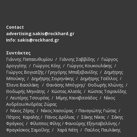
Contact
advertising:sakis@rockhard.gr
Info: sakis@rockhard.gr
Συντάκτες
Γιάννης Παπαευθυμίου / Γιάννης Σαββίδης / Γιώργος
Δρογγίτης / Γιώργος Κόης / Γιώργος Κουκουλάκης /
Γιώργος Βογιατζής / Γρηγόρης Μπαξεβανίδης / Δημήτρης
Μπούκης / Δημήτρης Σειρηνάκης / Δημήτρης Τσέλλος /
Έλενα Βασιλάκη / Θανάσης Μπόγρης/ Θοδωρής Κλώνης /
Θοδωρής Μηνιάτης / Κώστας Αλατάς / Κώστας Τσιρανίδης
/ Λευτέρης Τσουρέας / Μίμης Καναβιτσάδος / Νίκος
Ανδρέου/Ανδρέας Ζώρας
/ Νίκος Ζέρης / Νίκος Χασούρας / Παναγιώτης Γιώτας /
Πέτρος Καραλής / Πάνος Δρόλιας / Σάκης Νίκας / Σάκης
Φράγκος / Φίλιππος Φίλης / Φανούρης Εξηνταβελόνης /
Φραγκίσκος Σαμοΐλης / Χαρά Νέτη / Παύλος Παυλάκης