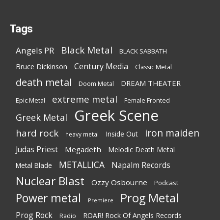
Tags
Black Metal
Angels PR
BLACK SABBATH
Century Media
Bruce Dickinson
Classic Metal
death metal
DREAM THEATER
Doom Metal
extreme metal
Epic Metal
Female Fronted
Greek Scene
Greek Metal
iron maiden
hard rock
Inside Out
heavy metal
Judas Priest
Megadeth
Melodic Death Metal
METALLICA
Napalm Records
Metal Blade
Nuclear Blast
Ozzy Osbourne
Podcast
Power metal
Prog Metal
Premiere
Prog Rock
ROAR! Rock Of Angels Records
Radio