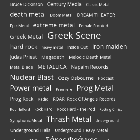
Century Media
Bruce Dickinson
Classic Metal
death metal
DREAM THEATER
Doom Metal
extreme metal
Epic Metal
Female Fronted
Greek Scene
Greek Metal
iron maiden
hard rock
Inside Out
heavy metal
Judas Priest
Megadeth
Melodic Death Metal
METALLICA
Napalm Records
Metal Blade
Nuclear Blast
Ozzy Osbourne
Podcast
Power metal
Prog Metal
Premiere
Prog Rock
ROAR! Rock Of Angels Records
Radio
Rock Hard - The Pod
Rock Hard
Rotting Christ
Rob Halford
Thrash Metal
Symphonic Metal
Underground
Underground Halls
Underground Heavy Metal
Σάκης Φράγκος