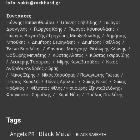
Info: sakis@rockhard.gr
Συντάκτες
Γιάννης Παπαευθυμίου / Γιάννης Σαββίδης / Γιώργος
Δρογγίτης / Γιώργος Κόης / Γιώργος Κουκουλάκης /
Γιώργος Βογιατζής / Γρηγόρης Μπαξεβανίδης / Δημήτρης
Μπούκης / Δημήτρης Σειρηνάκης / Δημήτρης Τσέλλος /
Έλενα Βασιλάκη / Θανάσης Μπόγρης/ Θοδωρής Κλώνης /
Θοδωρής Μηνιάτης / Κώστας Αλατάς / Κώστας Τσιρανίδης
/ Λευτέρης Τσουρέας / Μίμης Καναβιτσάδος / Νίκος
Ανδρέου/Ανδρέας Ζώρας
/ Νίκος Ζέρης / Νίκος Χασούρας / Παναγιώτης Γιώτας /
Πέτρος Καραλής / Πάνος Δρόλιας / Σάκης Νίκας / Σάκης
Φράγκος / Φίλιππος Φίλης / Φανούρης Εξηνταβελόνης /
Φραγκίσκος Σαμοΐλης / Χαρά Νέτη / Παύλος Παυλάκης
Tags
Black Metal
Angels PR
BLACK SABBATH