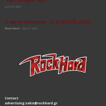
“We’ll be back” και...
June 23, 2022
A day to remember… 2/4 [WHITE LION]
Rock Hard
-
April 2, 2021
Contact
advertising:sakis@rockhard.gr