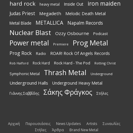
iron maiden
hard rock
Inside Out
heavy metal
Judas Priest
Megadeth
Melodic Death Metal
METALLICA
Napalm Records
Metal Blade
Nuclear Blast
Ozzy Osbourne
Podcast
Power metal
Prog Metal
Premiere
Prog Rock
ROAR! Rock Of Angels Records
Radio
Rock Hard - The Pod
Rock Hard
Rotting Christ
Rob Halford
Thrash Metal
Symphonic Metal
Underground
Underground Halls
Underground Heavy Metal
Σάκης Φράγκος
Γιάννης Σαββίδης
Στήλες
Αρχική
Παρουσιάσεις
News Updates
Artists
Συναυλίες
Στήλες
Άρθρα
Brand New Metal