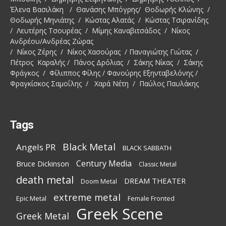
Έλενα Βασιλάκη / Θανάσης Μπόγρης/ Θοδωρής Κλώνης /
Θοδωρής Μηνιάτης / Κώστας Αλατάς / Κώστας Τσιρανίδης
/ Λευτέρης Τσουρέας / Μίμης Καναβιτσάδος / Νίκος
Ανδρέου/Ανδρέας Ζώρας
/ Νίκος Ζέρης / Νίκος Χασούρας / Παναγιώτης Γιώτας /
Πέτρος Καραλής / Πάνος Δρόλιας / Σάκης Νίκας / Σάκης
Φράγκος / Φίλιππος Φίλης / Φανούρης Εξηνταβελόνης /
Φραγκίσκος Σαμοΐλης / Χαρά Νέτη / Παύλος Παυλάκης
Tags
Black Metal
Angels PR
BLACK SABBATH
Century Media
Bruce Dickinson
Classic Metal
death metal
DREAM THEATER
Doom Metal
extreme metal
Epic Metal
Female Fronted
Greek Scene
Greek Metal