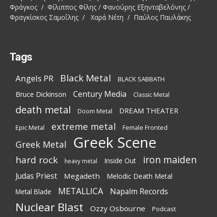
Φράγκος / Φίλιππος Φίλης / Φανούρης Εξηνταβελόνης /
Φραγκίσκος Σαμοΐλης / Χαρά Νέτη / Παύλος Παυλάκης
Tags
Black Metal
Angels PR
BLACK SABBATH
Century Media
Bruce Dickinson
Classic Metal
death metal
DREAM THEATER
Doom Metal
extreme metal
Epic Metal
Female Fronted
Greek Scene
Greek Metal
iron maiden
hard rock
Inside Out
heavy metal
Judas Priest
Megadeth
Melodic Death Metal
METALLICA
Napalm Records
Metal Blade
Nuclear Blast
Ozzy Osbourne
Podcast