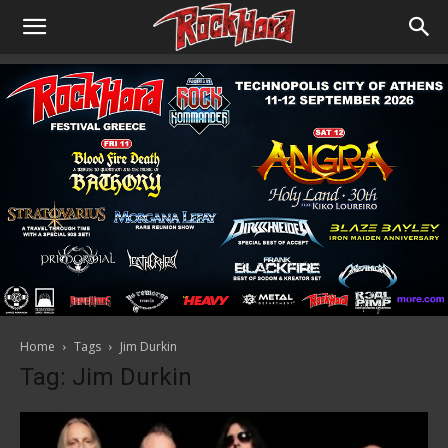
Home
Tags
Jim Durkin
Tag: Jim Durkin