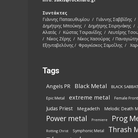
Συντάκτες
Γιάννης Παπαευθυμίου / Γιάννης Σαββίδης / 
Δημήτρης Μπούκης / Δημήτρης Σειρηνάκης /
Αλατάς / Κώστας Τσιρανίδης / Λευτέρης Τσο
/ Νίκος Ζέρης / Νίκος Χασούρας / Παναγιώτη
Εξηνταβελόνης / Φραγκίσκος Σαμοΐλης / Χαρ
Tags
Black Metal
Angels PR
BLACK SABBA
extreme metal
Epic Metal
Female Fron
Judas Priest
Megadeth
Melodic Death M
Power metal
Prog Me
Premiere
Thrash M
Symphonic Metal
Rotting Christ