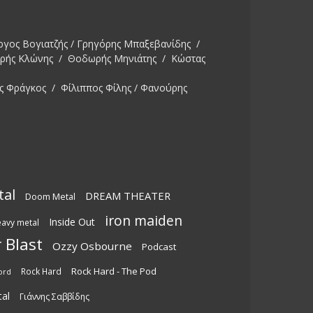
ργος Βογιατζής / Γρηγόρης Μπαξεβανίδης /
ωρής Κλώνης / Θοδωρής Μηνιάτης / Κώστας
ς Φράγκος / Φίλιππος Φίλης / Φανούρης
tal
DREAM THEATER
Doom Metal
iron maiden
Inside Out
eavy metal
 Blast
Ozzy Osbourne
Podcast
Rock Hard - The Pod
Rock Hard
ord
al
Γιάννης Σαββίδης