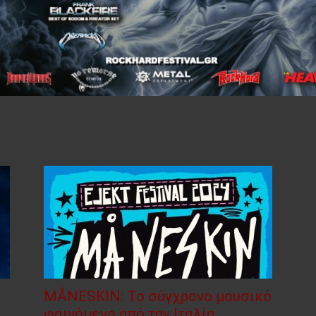
MÅNESKIN: Το σύγχρονο μουσικό
φαινόμενο από την Ιταλία