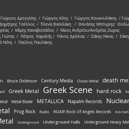
Γιώργος Δρογγίτης / Γιώργος Κόης / Γιώργος Κουκουλάκης / Γιώ
 Δημήτρης Τσέλλος / Έλενα Βασιλάκη / Θανάσης Μπόγρης/ Θοδ
υρέας / Μίμης Καναβιτσάδος / Νίκος Ανδρέου/Ανδρέας Ζώρας
ς Γιώτας / Πέτρος Καραλής / Πάνος Δρόλιας / Σάκης Νίκας / Σάκη
ά Νέτη / Παύλος Παυλάκης
death me
Century Media
Bruce Dickinson
TH
Classic Metal
Greek Scene
hard rock
Greek Metal
ted
h
Nuclear
METALLICA
Napalm Records
etal
Metal Blade
tal
Prog Rock
ROAR! Rock Of Angels Records
Radio
Rob Half
etal
Underground Halls
Underground Heavy Met
Underground