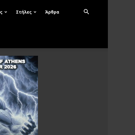
ς
Στήλες
Άρθρα