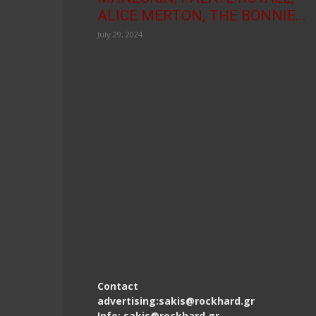
ALICE MERTON, THE BONNIE...
July 29, 2024
Contact
advertising:sakis@rockhard.gr
Info: sakis@rockhard.gr