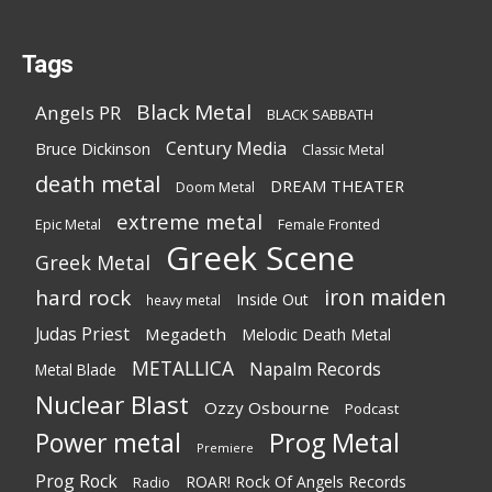
Tags
Black Metal
Angels PR
BLACK SABBATH
Century Media
Bruce Dickinson
Classic Metal
death metal
DREAM THEATER
Doom Metal
extreme metal
Epic Metal
Female Fronted
Greek Scene
Greek Metal
iron maiden
hard rock
Inside Out
heavy metal
Judas Priest
Megadeth
Melodic Death Metal
METALLICA
Napalm Records
Metal Blade
Nuclear Blast
Ozzy Osbourne
Podcast
Power metal
Prog Metal
Premiere
Prog Rock
ROAR! Rock Of Angels Records
Radio