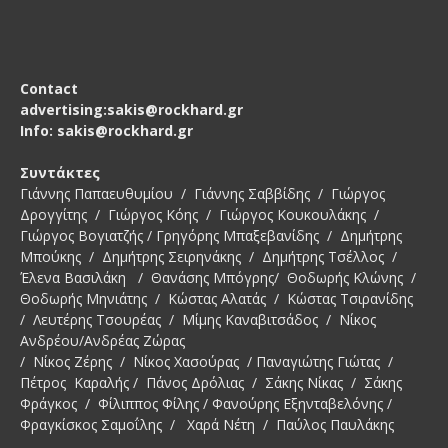
Contact
advertising:sakis@rockhard.gr
Info: sakis@rockhard.gr
Συντάκτες
Γιάννης Παπαευθυμίου / Γιάννης Σαββίδης / Γιώργος
Δρογγίτης / Γιώργος Κόης / Γιώργος Κουκουλάκης /
Γιώργος Βογιατζής / Γρηγόρης Μπαξεβανίδης / Δημήτρης
Μπούκης / Δημήτρης Σειρηνάκης / Δημήτρης Τσέλλος /
Έλενα Βασιλάκη / Θανάσης Μπόγρης/ Θοδωρής Κλώνης /
Θοδωρής Μηνιάτης / Κώστας Αλατάς / Κώστας Τσιρανίδης
/ Λευτέρης Τσουρέας / Μίμης Καναβιτσάδος / Νίκος
Ανδρέου/Ανδρέας Ζώρας
/ Νίκος Ζέρης / Νίκος Χασούρας / Παναγιώτης Γιώτας /
Πέτρος Καραλής / Πάνος Δρόλιας / Σάκης Νίκας / Σάκης
Φράγκος / Φίλιππος Φίλης / Φανούρης Εξηνταβελόνης /
Φραγκίσκος Σαμοΐλης / Χαρά Νέτη / Παύλος Παυλάκης