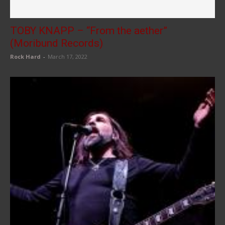
TOBY KNAPP – “From the aether”
(Moribund Records)
Rock Hard
-
March 17, 2022