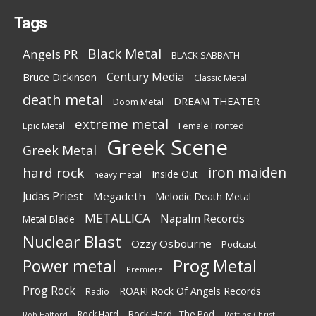
Tags
Black Metal
Angels PR
BLACK SABBATH
Century Media
Bruce Dickinson
Classic Metal
death metal
DREAM THEATER
Doom Metal
extreme metal
Epic Metal
Female Fronted
Greek Scene
Greek Metal
iron maiden
hard rock
Inside Out
heavy metal
Judas Priest
Megadeth
Melodic Death Metal
METALLICA
Napalm Records
Metal Blade
Nuclear Blast
Ozzy Osbourne
Podcast
Power metal
Prog Metal
Premiere
Prog Rock
ROAR! Rock Of Angels Records
Radio
Rock Hard - The Pod
Rock Hard
Rotting Christ
Rob Halford