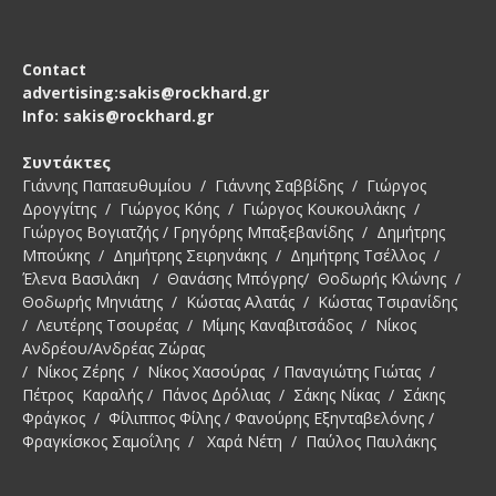
Contact
advertising:sakis@rockhard.gr
Info: sakis@rockhard.gr
Συντάκτες
Γιάννης Παπαευθυμίου / Γιάννης Σαββίδης / Γιώργος
Δρογγίτης / Γιώργος Κόης / Γιώργος Κουκουλάκης /
Γιώργος Βογιατζής / Γρηγόρης Μπαξεβανίδης / Δημήτρης
Μπούκης / Δημήτρης Σειρηνάκης / Δημήτρης Τσέλλος /
Έλενα Βασιλάκη / Θανάσης Μπόγρης/ Θοδωρής Κλώνης /
Θοδωρής Μηνιάτης / Κώστας Αλατάς / Κώστας Τσιρανίδης
/ Λευτέρης Τσουρέας / Μίμης Καναβιτσάδος / Νίκος
Ανδρέου/Ανδρέας Ζώρας
/ Νίκος Ζέρης / Νίκος Χασούρας / Παναγιώτης Γιώτας /
Πέτρος Καραλής / Πάνος Δρόλιας / Σάκης Νίκας / Σάκης
Φράγκος / Φίλιππος Φίλης / Φανούρης Εξηνταβελόνης /
Φραγκίσκος Σαμοΐλης / Χαρά Νέτη / Παύλος Παυλάκης