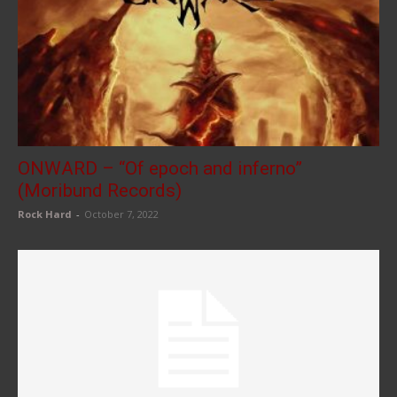
ONWARD – “Of epoch and inferno”
(Moribund Records)
Rock Hard
-
October 7, 2022