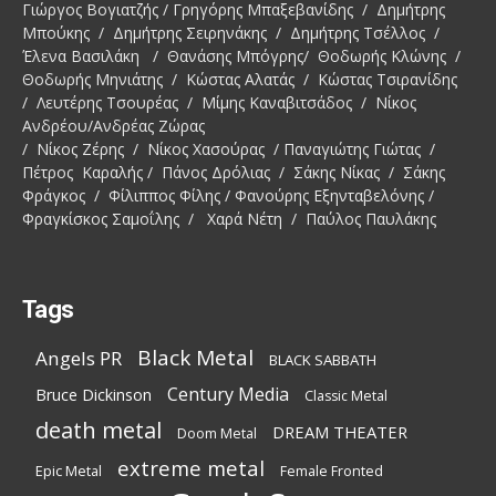
Γιώργος Βογιατζής / Γρηγόρης Μπαξεβανίδης / Δημήτρης
Μπούκης / Δημήτρης Σειρηνάκης / Δημήτρης Τσέλλος /
Έλενα Βασιλάκη / Θανάσης Μπόγρης/ Θοδωρής Κλώνης /
Θοδωρής Μηνιάτης / Κώστας Αλατάς / Κώστας Τσιρανίδης
/ Λευτέρης Τσουρέας / Μίμης Καναβιτσάδος / Νίκος
Ανδρέου/Ανδρέας Ζώρας
/ Νίκος Ζέρης / Νίκος Χασούρας / Παναγιώτης Γιώτας /
Πέτρος Καραλής / Πάνος Δρόλιας / Σάκης Νίκας / Σάκης
Φράγκος / Φίλιππος Φίλης / Φανούρης Εξηνταβελόνης /
Φραγκίσκος Σαμοΐλης / Χαρά Νέτη / Παύλος Παυλάκης
Tags
Black Metal
Angels PR
BLACK SABBATH
Century Media
Bruce Dickinson
Classic Metal
death metal
DREAM THEATER
Doom Metal
extreme metal
Epic Metal
Female Fronted