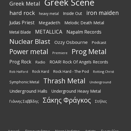
Greek Scene
Greek Metal
iron maiden
hard rock
Inside Out
heavy metal
Judas Priest
Megadeth
Melodic Death Metal
METALLICA
Napalm Records
Metal Blade
Nuclear Blast
Ozzy Osbourne
Podcast
Power metal
Prog Metal
Premiere
Prog Rock
ROAR! Rock Of Angels Records
Radio
Rock Hard - The Pod
Rock Hard
Rotting Christ
Rob Halford
Thrash Metal
Symphonic Metal
Underground
Underground Halls
Underground Heavy Metal
Σάκης Φράγκος
Στήλες
Γιάννης Σαββίδης