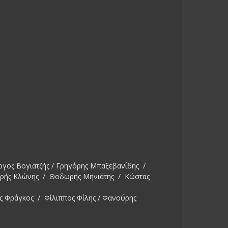
ργος Βογιατζής / Γρηγόρης Μπαξεβανίδης /
ωρής Κλώνης / Θοδωρής Μηνιάτης / Κώστας
ς Φράγκος / Φίλιππος Φίλης / Φανούρης