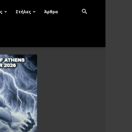
ς
Στήλες
Άρθρα