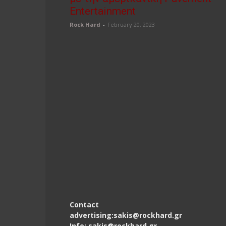
Entertainment
Rock Hard
-
February 20, 2023
Contact
advertising:sakis@rockhard.gr
Info: sakis@rockhard.gr