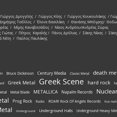
Γιώργος Δρογγίτης / Γιώργος Κόης / Γιώργος Κουκουλάκης / Γιώ
 Δημήτρης Τσέλλος / Έλενα Βασιλάκη / Θανάσης Μπόγρης/ Θοδ
υρέας / Μίμης Καναβιτσάδος / Νίκος Ανδρέου/Ανδρέας Ζώρας
ς Γιώτας / Πέτρος Καραλής / Πάνος Δρόλιας / Σάκης Νίκας / Σάκη
ά Νέτη / Παύλος Παυλάκης
death me
Century Media
Bruce Dickinson
TH
Classic Metal
Greek Scene
hard rock
Greek Metal
ted
h
Nuclear
METALLICA
Napalm Records
etal
Metal Blade
tal
Prog Rock
ROAR! Rock Of Angels Records
Radio
Rob Half
etal
Underground Halls
Underground Heavy Met
Underground