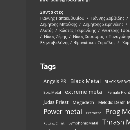
Συντάκτες
Γιάννης Παπαευθυμίου / Γιάννης Σαββίδης / 
Δημήτρης Μπούκης / Δημήτρης Σειρηνάκης /
Αλατάς / Κώστας Τσιρανίδης / Λευτέρης Τσο
/ Νίκος Ζέρης / Νίκος Χασούρας / Παναγιώτη
Εξηνταβελόνης / Φραγκίσκος Σαμοΐλης / Χαρ
Tags
Black Metal
Angels PR
BLACK SABBA
extreme metal
Epic Metal
Female Fron
Judas Priest
Megadeth
Melodic Death M
Power metal
Prog Me
Premiere
Thrash M
Symphonic Metal
Rotting Christ