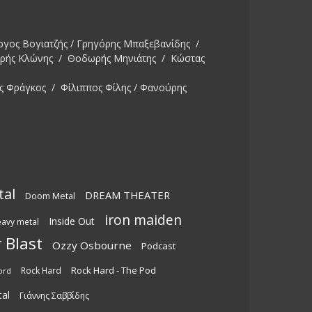
ργος Βογιατζής / Γρηγόρης Μπαξεβανίδης /
ωρής Κλώνης / Θοδωρής Μηνιάτης / Κώστας
ς Φράγκος / Φίλιππος Φίλης / Φανούρης
tal
DREAM THEATER
Doom Metal
iron maiden
Inside Out
eavy metal
 Blast
Ozzy Osbourne
Podcast
Rock Hard - The Pod
Rock Hard
ord
al
Γιάννης Σαββίδης