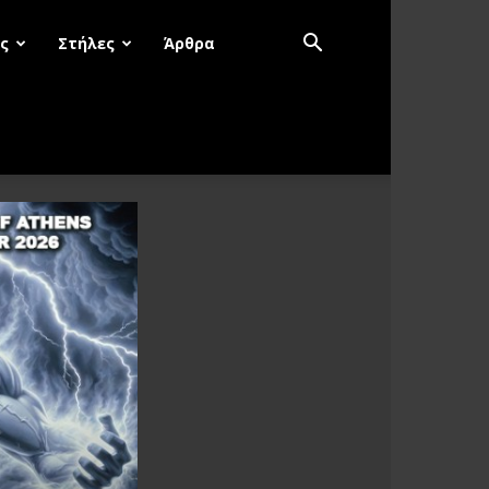
ς
Στήλες
Άρθρα