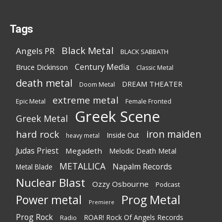
Tags
Black Metal
Angels PR
BLACK SABBATH
Century Media
Bruce Dickinson
Classic Metal
death metal
DREAM THEATER
Doom Metal
extreme metal
Epic Metal
Female Fronted
Greek Scene
Greek Metal
iron maiden
hard rock
Inside Out
heavy metal
Judas Priest
Megadeth
Melodic Death Metal
METALLICA
Napalm Records
Metal Blade
Nuclear Blast
Ozzy Osbourne
Podcast
Power metal
Prog Metal
Premiere
Prog Rock
ROAR! Rock Of Angels Records
Radio