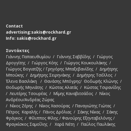
Contact
advertising:sakis@rockhard.gr
Info: sakis@rockhard.gr
Συντάκτες
Γιάννης Παπαευθυμίου / Γιάννης Σαββίδης / Γιώργος
Δρογγίτης / Γιώργος Κόης / Γιώργος Κουκουλάκης /
Γιώργος Βογιατζής / Γρηγόρης Μπαξεβανίδης / Δημήτρης
Μπούκης / Δημήτρης Σειρηνάκης / Δημήτρης Τσέλλος /
Έλενα Βασιλάκη / Θανάσης Μπόγρης/ Θοδωρής Κλώνης /
Θοδωρής Μηνιάτης / Κώστας Αλατάς / Κώστας Τσιρανίδης
/ Λευτέρης Τσουρέας / Μίμης Καναβιτσάδος / Νίκος
Ανδρέου/Ανδρέας Ζώρας
/ Νίκος Ζέρης / Νίκος Χασούρας / Παναγιώτης Γιώτας /
Πέτρος Καραλής / Πάνος Δρόλιας / Σάκης Νίκας / Σάκης
Φράγκος / Φίλιππος Φίλης / Φανούρης Εξηνταβελόνης /
Φραγκίσκος Σαμοΐλης / Χαρά Νέτη / Παύλος Παυλάκης