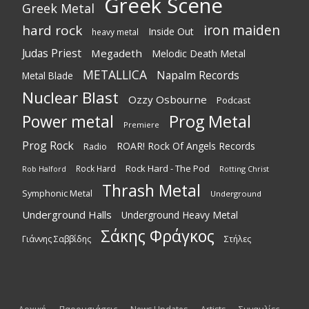
Greek Scene
Greek Metal
iron maiden
hard rock
Inside Out
heavy metal
Judas Priest
Megadeth
Melodic Death Metal
METALLICA
Napalm Records
Metal Blade
Nuclear Blast
Ozzy Osbourne
Podcast
Power metal
Prog Metal
Premiere
Prog Rock
ROAR! Rock Of Angels Records
Radio
Rock Hard - The Pod
Rock Hard
Rotting Christ
Rob Halford
Thrash Metal
Symphonic Metal
Underground
Underground Halls
Underground Heavy Metal
Σάκης Φράγκος
Γιάννης Σαββίδης
Στήλες