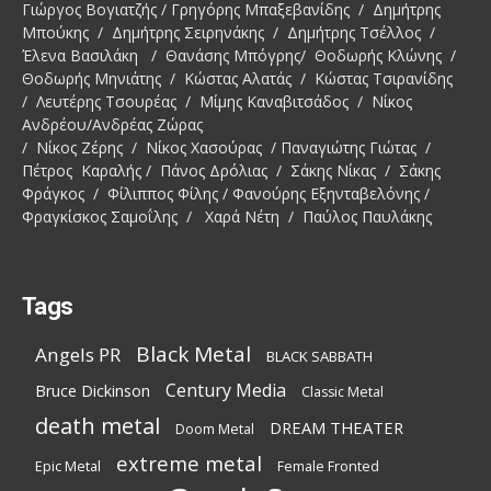
Γιώργος Βογιατζής / Γρηγόρης Μπαξεβανίδης / Δημήτρης
Μπούκης / Δημήτρης Σειρηνάκης / Δημήτρης Τσέλλος /
Έλενα Βασιλάκη / Θανάσης Μπόγρης/ Θοδωρής Κλώνης /
Θοδωρής Μηνιάτης / Κώστας Αλατάς / Κώστας Τσιρανίδης
/ Λευτέρης Τσουρέας / Μίμης Καναβιτσάδος / Νίκος
Ανδρέου/Ανδρέας Ζώρας
/ Νίκος Ζέρης / Νίκος Χασούρας / Παναγιώτης Γιώτας /
Πέτρος Καραλής / Πάνος Δρόλιας / Σάκης Νίκας / Σάκης
Φράγκος / Φίλιππος Φίλης / Φανούρης Εξηνταβελόνης /
Φραγκίσκος Σαμοΐλης / Χαρά Νέτη / Παύλος Παυλάκης
Tags
Black Metal
Angels PR
BLACK SABBATH
Century Media
Bruce Dickinson
Classic Metal
death metal
DREAM THEATER
Doom Metal
extreme metal
Epic Metal
Female Fronted