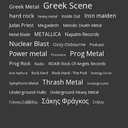
Greek Scene
Greek Metal
iron maiden
hard rock
Inside Out
heavy metal
Judas Priest
Megadeth
Melodic Death Metal
METALLICA
Napalm Records
Metal Blade
Nuclear Blast
Ozzy Osbourne
Podcast
Power metal
Prog Metal
Premiere
Prog Rock
ROAR! Rock Of Angels Records
Radio
Rock Hard - The Pod
Rock Hard
Rotting Christ
Rob Halford
Thrash Metal
Symphonic Metal
Underground
Underground Halls
Underground Heavy Metal
Σάκης Φράγκος
Γιάννης Σαββίδης
Στήλες