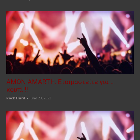
AMON AMARTH: Ετοιμαστείτε για …
κουπί!!!
Rock Hard
-
June 23, 2023