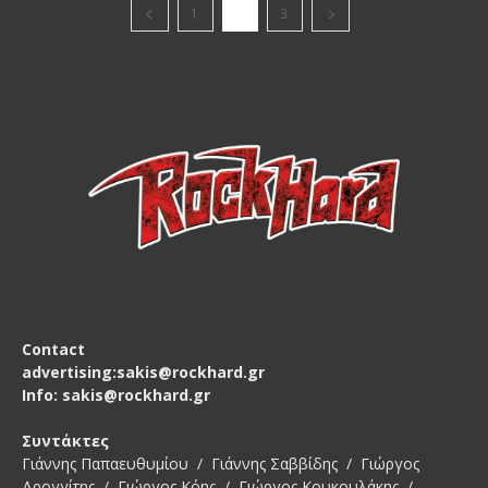
1
2
3
Contact
advertising:sakis@rockhard.gr
Info: sakis@rockhard.gr
Συντάκτες
Γιάννης Παπαευθυμίου / Γιάννης Σαββίδης / Γιώργος
Δρογγίτης / Γιώργος Κόης / Γιώργος Κουκουλάκης /