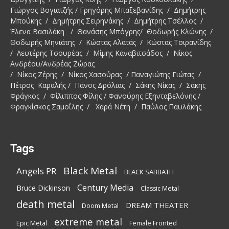
Γιώργος Βογιατζής / Γρηγόρης Μπαξεβανίδης / Δημήτρης
Μπούκης / Δημήτρης Σειρηνάκης / Δημήτρης Τσέλλος /
Έλενα Βασιλάκη / Θανάσης Μπόγρης/ Θοδωρής Κλώνης /
Θοδωρής Μηνιάτης / Κώστας Αλατάς / Κώστας Τσιρανίδης
/ Λευτέρης Τσουρέας / Μίμης Καναβιτσάδος / Νίκος
Ανδρέου/Ανδρέας Ζώρας
/ Νίκος Ζέρης / Νίκος Χασούρας / Παναγιώτης Γιώτας /
Πέτρος Καραλής / Πάνος Δρόλιας / Σάκης Νίκας / Σάκης
Φράγκος / Φίλιππος Φίλης / Φανούρης Εξηνταβελόνης /
Φραγκίσκος Σαμοΐλης / Χαρά Νέτη / Παύλος Παυλάκης
Tags
Black Metal
Angels PR
BLACK SABBATH
Century Media
Bruce Dickinson
Classic Metal
death metal
DREAM THEATER
Doom Metal
extreme metal
Epic Metal
Female Fronted