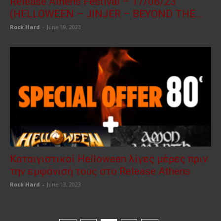
Release Athens Festival – 17/06/23
(HELLOWEEN – JINJER – BEYOND THE...
Rock Hard
-
June 19, 2023
Καταιγιστικοί Helloween λίγες μέρες πριν
την εμφάνισή τους στο Release Athens
Rock Hard
-
June 13, 2023