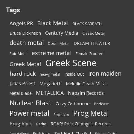
Tags
Black Metal
Angels PR
BLACK SABBATH
Century Media
Bruce Dickinson
Classic Metal
death metal
DREAM THEATER
Doom Metal
extreme metal
Epic Metal
Female Fronted
Greek Scene
Greek Metal
iron maiden
hard rock
Inside Out
heavy metal
Judas Priest
Megadeth
Melodic Death Metal
METALLICA
Napalm Records
Metal Blade
Nuclear Blast
Ozzy Osbourne
Podcast
Power metal
Prog Metal
Premiere
Prog Rock
ROAR! Rock Of Angels Records
Radio
Rock Hard - The Pod
Rock Hard
Rotting Christ
Rob Halford