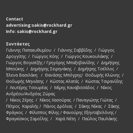
Contact
advertising:sakis@rockhard.gr
Info: sakis@rockhard.gr
Συντάκτες
Γιάννης Παπαευθυμίου / Γιάννης Σαββίδης / Γιώργος
Δρογγίτης / Γιώργος Κόης / Γιώργος Κουκουλάκης /
Γιώργος Βογιατζής / Γρηγόρης Μπαξεβανίδης / Δημήτρης
Μπούκης / Δημήτρης Σειρηνάκης / Δημήτρης Τσέλλος /
Έλενα Βασιλάκη / Θανάσης Μπόγρης/ Θοδωρής Κλώνης /
Θοδωρής Μηνιάτης / Κώστας Αλατάς / Κώστας Τσιρανίδης
/ Λευτέρης Τσουρέας / Μίμης Καναβιτσάδος / Νίκος
Ανδρέου/Ανδρέας Ζώρας
/ Νίκος Ζέρης / Νίκος Χασούρας / Παναγιώτης Γιώτας /
Πέτρος Καραλής / Πάνος Δρόλιας / Σάκης Νίκας / Σάκης
Φράγκος / Φίλιππος Φίλης / Φανούρης Εξηνταβελόνης /
Φραγκίσκος Σαμοΐλης / Χαρά Νέτη / Παύλος Παυλάκης