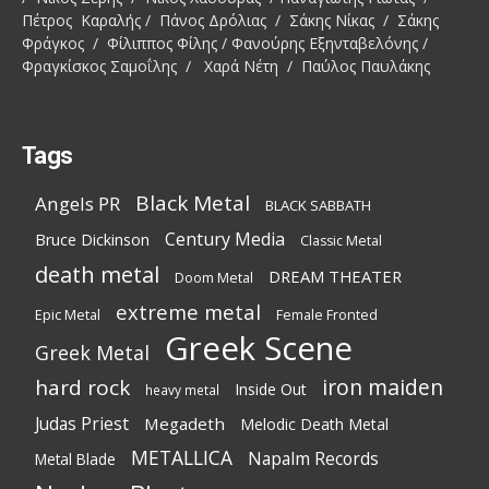
Πέτρος Καραλής / Πάνος Δρόλιας / Σάκης Νίκας / Σάκης
Φράγκος / Φίλιππος Φίλης / Φανούρης Εξηνταβελόνης /
Φραγκίσκος Σαμοΐλης / Χαρά Νέτη / Παύλος Παυλάκης
Tags
Black Metal
Angels PR
BLACK SABBATH
Century Media
Bruce Dickinson
Classic Metal
death metal
DREAM THEATER
Doom Metal
extreme metal
Epic Metal
Female Fronted
Greek Scene
Greek Metal
iron maiden
hard rock
Inside Out
heavy metal
Judas Priest
Megadeth
Melodic Death Metal
METALLICA
Napalm Records
Metal Blade