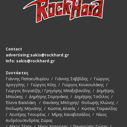
Contact
advertising:sakis@rockhard.gr
Info: sakis@rockhard.gr
Συντάκτες
Γιάννης Παπαευθυμίου / Γιάννης Σαββίδης / Γιώργος
Δρογγίτης / Γιώργος Κόης / Γιώργος Κουκουλάκης /
Γιώργος Βογιατζής / Γρηγόρης Μπαξεβανίδης / Δημήτρης
Μπούκης / Δημήτρης Σειρηνάκης / Δημήτρης Τσέλλος /
Έλενα Βασιλάκη / Θανάσης Μπόγρης/ Θοδωρής Κλώνης /
Θοδωρής Μηνιάτης / Κώστας Αλατάς / Κώστας Τσιρανίδης
/ Λευτέρης Τσουρέας / Μίμης Καναβιτσάδος / Νίκος
Ανδρέου/Ανδρέας Ζώρας
/ Νίκος Ζέρης / Νίκος Χασούρας / Παναγιώτης Γιώτας /