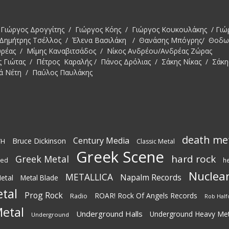
Γιώργος Δρογγίτης / Γιώργος Κόης / Γιώργος Κουκουλάκης / Γιώ
 Δημήτρης Τσέλλος / Έλενα Βασιλάκη / Θανάσης Μπόγρης/ Θοδ
υρέας / Μίμης Καναβιτσάδος / Νίκος Ανδρέου/Ανδρέας Ζώρας
ς Γιώτας / Πέτρος Καραλής / Πάνος Δρόλιας / Σάκης Νίκας / Σάκη
ά Νέτη / Παύλος Παυλάκης
death me
Century Media
Bruce Dickinson
TH
Classic Metal
Greek Scene
hard rock
Greek Metal
ted
h
Nuclear
METALLICA
Napalm Records
etal
Metal Blade
tal
Prog Rock
ROAR! Rock Of Angels Records
Radio
Rob Half
etal
Underground Halls
Underground Heavy Met
Underground