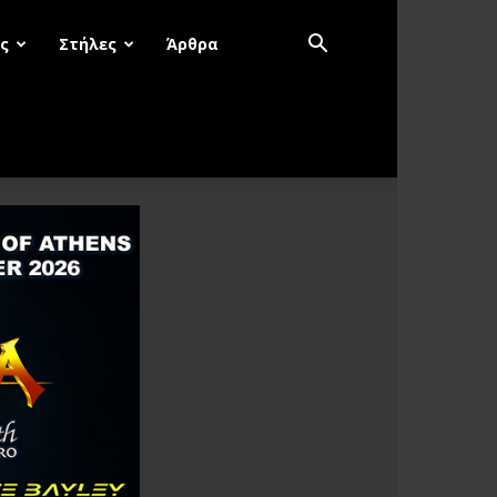
ς
Στήλες
Άρθρα