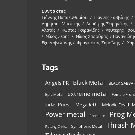
Συντάκτες
Γιάννης Παπαευθυμίου / Γιάννης Σαββίδης / 
Δημήτρης Μπούκης / Δημήτρης Σειρηνάκης /
Αλατάς / Κώστας Τσιρανίδης / Λευτέρης Τσο
/ Νίκος Ζέρης / Νίκος Χασούρας / Παναγιώτη
Εξηνταβελόνης / Φραγκίσκος Σαμοΐλης / Χαρ
Tags
Black Metal
Angels PR
BLACK SABBA
extreme metal
Epic Metal
Female Fron
Judas Priest
Megadeth
Melodic Death M
Power metal
Prog Me
Premiere
Thrash M
Symphonic Metal
Rotting Christ