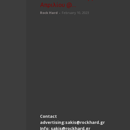
Απριλίου @...
Rock Hard
-
February 10, 2023
Contact
advertising:sakis@rockhard.gr
Info: sakis@rockhard.gr