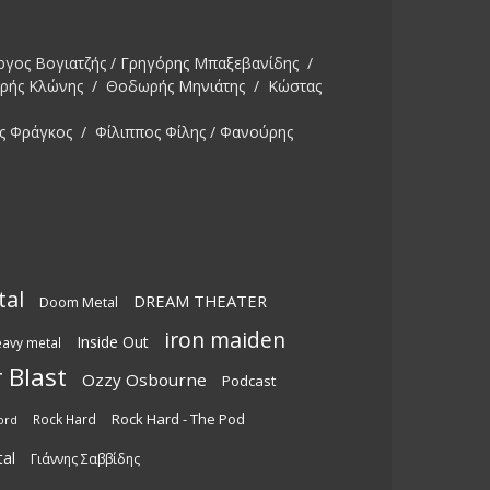
ργος Βογιατζής / Γρηγόρης Μπαξεβανίδης /
ωρής Κλώνης / Θοδωρής Μηνιάτης / Κώστας
ς Φράγκος / Φίλιππος Φίλης / Φανούρης
tal
DREAM THEATER
Doom Metal
iron maiden
Inside Out
eavy metal
 Blast
Ozzy Osbourne
Podcast
Rock Hard - The Pod
Rock Hard
ord
al
Γιάννης Σαββίδης