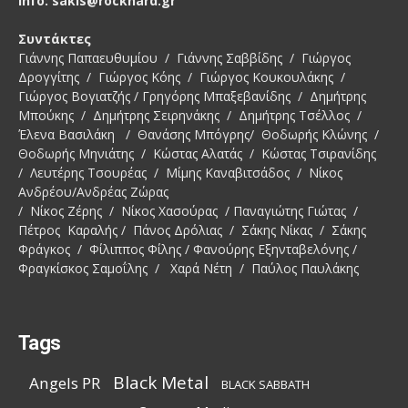
Info: sakis@rockhard.gr
Συντάκτες
Γιάννης Παπαευθυμίου / Γιάννης Σαββίδης / Γιώργος
Δρογγίτης / Γιώργος Κόης / Γιώργος Κουκουλάκης /
Γιώργος Βογιατζής / Γρηγόρης Μπαξεβανίδης / Δημήτρης
Μπούκης / Δημήτρης Σειρηνάκης / Δημήτρης Τσέλλος /
Έλενα Βασιλάκη / Θανάσης Μπόγρης/ Θοδωρής Κλώνης /
Θοδωρής Μηνιάτης / Κώστας Αλατάς / Κώστας Τσιρανίδης
/ Λευτέρης Τσουρέας / Μίμης Καναβιτσάδος / Νίκος
Ανδρέου/Ανδρέας Ζώρας
/ Νίκος Ζέρης / Νίκος Χασούρας / Παναγιώτης Γιώτας /
Πέτρος Καραλής / Πάνος Δρόλιας / Σάκης Νίκας / Σάκης
Φράγκος / Φίλιππος Φίλης / Φανούρης Εξηνταβελόνης /
Φραγκίσκος Σαμοΐλης / Χαρά Νέτη / Παύλος Παυλάκης
Tags
Black Metal
Angels PR
BLACK SABBATH