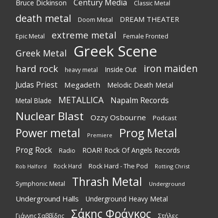
Century Media
Bruce Dickinson
Classic Metal
death metal
DREAM THEATER
Doom Metal
extreme metal
Epic Metal
Female Fronted
Greek Scene
Greek Metal
iron maiden
hard rock
Inside Out
heavy metal
Judas Priest
Megadeth
Melodic Death Metal
METALLICA
Napalm Records
Metal Blade
Nuclear Blast
Ozzy Osbourne
Podcast
Power metal
Prog Metal
Premiere
Prog Rock
ROAR! Rock Of Angels Records
Radio
Rock Hard - The Pod
Rock Hard
Rotting Christ
Rob Halford
Thrash Metal
Symphonic Metal
Underground
Underground Halls
Underground Heavy Metal
Σάκης Φράγκος
Στήλες
Γιάννης Σαββίδης