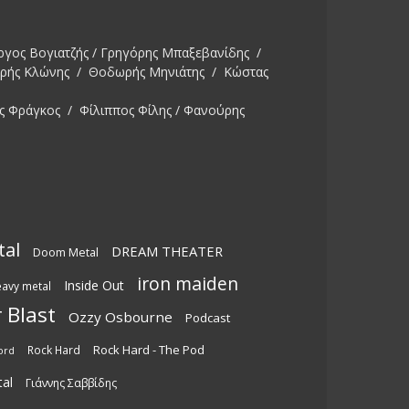
ργος Βογιατζής / Γρηγόρης Μπαξεβανίδης /
ωρής Κλώνης / Θοδωρής Μηνιάτης / Κώστας
ς Φράγκος / Φίλιππος Φίλης / Φανούρης
tal
DREAM THEATER
Doom Metal
iron maiden
Inside Out
eavy metal
 Blast
Ozzy Osbourne
Podcast
Rock Hard - The Pod
Rock Hard
ord
al
Γιάννης Σαββίδης