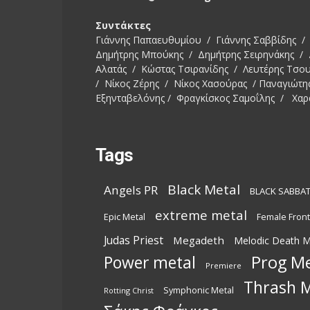
Συντάκτες
Γιάννης Παπαευθυμίου / Γιάννης Σαββίδης / 
Δημήτρης Μπούκης / Δημήτρης Σειρηνάκης /
Αλατάς / Κώστας Τσιρανίδης / Λευτέρης Τσο
/ Νίκος Ζέρης / Νίκος Χασούρας / Παναγιώτη
Εξηνταβελόνης / Φραγκίσκος Σαμοΐλης / Χαρ
Tags
Black Metal
Angels PR
BLACK SABBA
extreme metal
Epic Metal
Female Fron
Judas Priest
Megadeth
Melodic Death M
Power metal
Prog Me
Premiere
Thrash M
Symphonic Metal
Rotting Christ