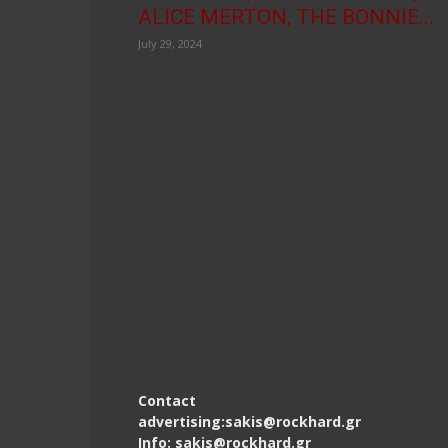
ALICE MERTON, THE BONNIE...
July 29, 2024
Contact
advertising:sakis@rockhard.gr
Info: sakis@rockhard.gr