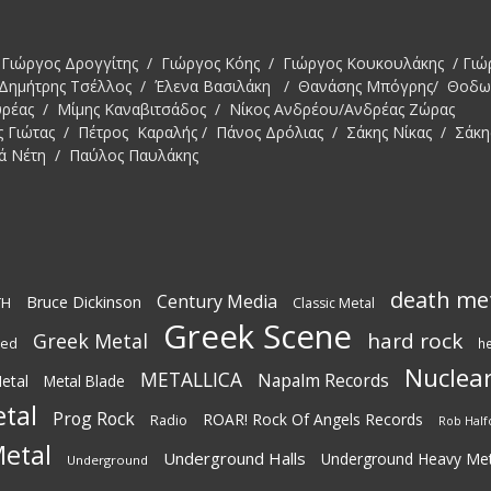
Γιώργος Δρογγίτης / Γιώργος Κόης / Γιώργος Κουκουλάκης / Γιώ
 Δημήτρης Τσέλλος / Έλενα Βασιλάκη / Θανάσης Μπόγρης/ Θοδ
υρέας / Μίμης Καναβιτσάδος / Νίκος Ανδρέου/Ανδρέας Ζώρας
ς Γιώτας / Πέτρος Καραλής / Πάνος Δρόλιας / Σάκης Νίκας / Σάκη
ά Νέτη / Παύλος Παυλάκης
death me
Century Media
Bruce Dickinson
TH
Classic Metal
Greek Scene
hard rock
Greek Metal
ted
h
Nuclear
METALLICA
Napalm Records
etal
Metal Blade
tal
Prog Rock
ROAR! Rock Of Angels Records
Radio
Rob Half
etal
Underground Halls
Underground Heavy Met
Underground