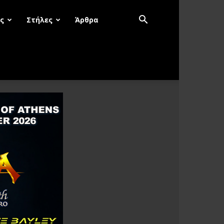
ς
Στήλες
Άρθρα