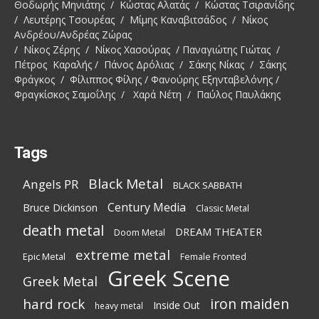
Θοδωρής Μηνιάτης / Κώστας Αλατάς / Κώστας Τσιρανίδης
/ Λευτέρης Τσουρέας / Μίμης Καναβιτσάδος / Νίκος
Ανδρέου/Ανδρέας Ζώρας
/ Νίκος Ζέρης / Νίκος Χασούρας / Παναγιώτης Γιώτας /
Πέτρος Καραλής / Πάνος Δρόλιας / Σάκης Νίκας / Σάκης
Φράγκος / Φίλιππος Φίλης / Φανούρης Εξηνταβελόνης /
Φραγκίσκος Σαμοΐλης / Χαρά Νέτη / Παύλος Παυλάκης
Tags
Black Metal
Angels PR
BLACK SABBATH
Century Media
Bruce Dickinson
Classic Metal
death metal
DREAM THEATER
Doom Metal
extreme metal
Epic Metal
Female Fronted
Greek Scene
Greek Metal
iron maiden
hard rock
Inside Out
heavy metal