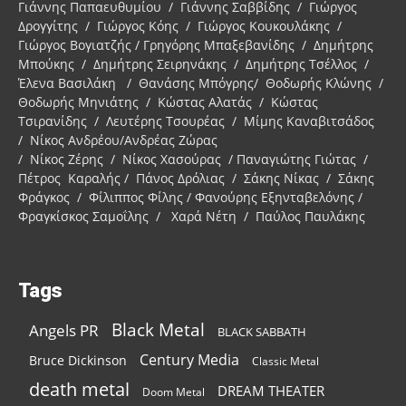
Γιάννης Παπαευθυμίου / Γιάννης Σαββίδης / Γιώργος
Δρογγίτης / Γιώργος Κόης / Γιώργος Κουκουλάκης /
Γιώργος Βογιατζής / Γρηγόρης Μπαξεβανίδης / Δημήτρης
Μπούκης / Δημήτρης Σειρηνάκης / Δημήτρης Τσέλλος /
Έλενα Βασιλάκη / Θανάσης Μπόγρης/ Θοδωρής Κλώνης /
Θοδωρής Μηνιάτης / Κώστας Αλατάς / Κώστας
Τσιρανίδης / Λευτέρης Τσουρέας / Μίμης Καναβιτσάδος
/ Νίκος Ανδρέου/Ανδρέας Ζώρας
/ Νίκος Ζέρης / Νίκος Χασούρας / Παναγιώτης Γιώτας /
Πέτρος Καραλής / Πάνος Δρόλιας / Σάκης Νίκας / Σάκης
Φράγκος / Φίλιππος Φίλης / Φανούρης Εξηνταβελόνης /
Φραγκίσκος Σαμοΐλης / Χαρά Νέτη / Παύλος Παυλάκης
Tags
Black Metal
Angels PR
BLACK SABBATH
Century Media
Bruce Dickinson
Classic Metal
death metal
DREAM THEATER
Doom Metal