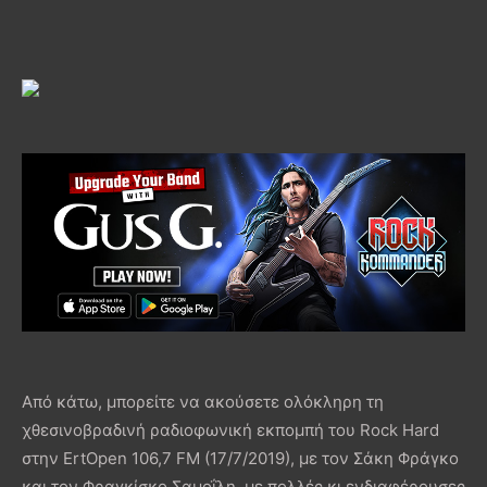
Από κάτω, μπορείτε να ακούσετε ολόκληρη τη
χθεσινοβραδινή ραδιοφωνική εκπομπή του Rock Hard
στην ErtOpen 106,7 FM (17/7/2019), με τον Σάκη Φράγκο
και τον Φραγκίσκο Σαμοΐλη, με πολλές κι ενδιαφέρουσες