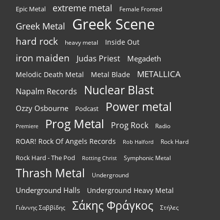
extreme metal
Epic Metal
Female Fronted
Greek Scene
Greek Metal
hard rock
Inside Out
heavy metal
iron maiden
Judas Priest
Megadeth
METALLICA
Melodic Death Metal
Metal Blade
Nuclear Blast
Napalm Records
Power metal
Ozzy Osbourne
Podcast
Prog Metal
Prog Rock
Radio
Premiere
ROAR! Rock Of Angels Records
Rock Hard
Rob Halford
Rock Hard - The Pod
Symphonic Metal
Rotting Christ
Thrash Metal
Underground
Underground Halls
Underground Heavy Metal
Σάκης Φράγκος
Γιάννης Σαββίδης
Στήλες