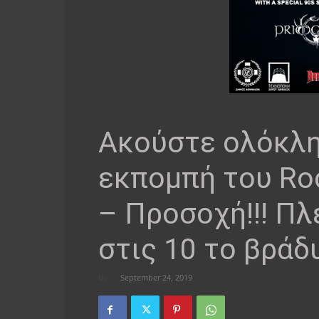
Ακούστε ολόκλη
εκπομπή του Roc
– Προσοχή!!! Π
στις 10 το βράδ
By
-
September 24, 2019