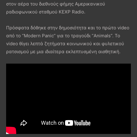
στον αέρα του διεθνούς φήμης Αμερικανικού
ραδιοφωνικού σταθμού KEXP Radio.
Πρόσφατα δόθηκε στην δημοσιότητα και το πρώτο video
από το “Modern Panic” για το τραγούδι “Animals”. Το
video θίγει λεπτά ζητήματα κοινωνικού και φυλετικού
ρατσισμού με μια ιδιαίτερα εκλεπτυσμένη αισθητική.