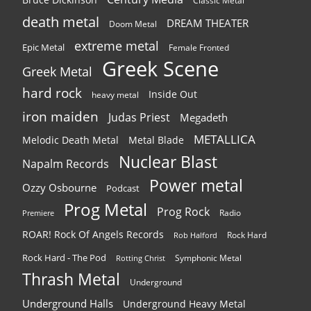
Classic Metal
death metal
DREAM THEATER
Doom Metal
extreme metal
Epic Metal
Female Fronted
Greek Scene
Greek Metal
hard rock
Inside Out
heavy metal
iron maiden
Judas Priest
Megadeth
METALLICA
Melodic Death Metal
Metal Blade
Nuclear Blast
Napalm Records
Power metal
Ozzy Osbourne
Podcast
Prog Metal
Prog Rock
Radio
Premiere
ROAR! Rock Of Angels Records
Rock Hard
Rob Halford
Rock Hard - The Pod
Symphonic Metal
Rotting Christ
Thrash Metal
Underground
Underground Halls
Underground Heavy Metal