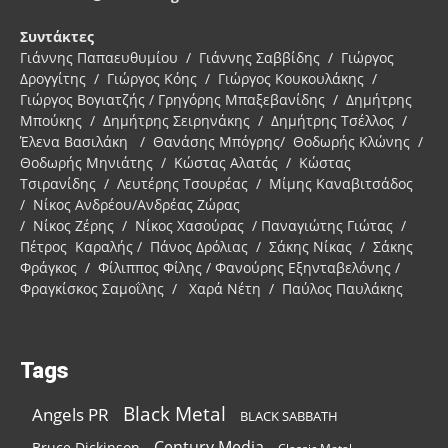
Συντάκτες
Γιάννης Παπαευθυμίου / Γιάννης Σαββίδης / Γιώργος
Δρογγίτης / Γιώργος Κόης / Γιώργος Κουκουλάκης /
Γιώργος Βογιατζής / Γρηγόρης Μπαξεβανίδης / Δημήτρης
Μπούκης / Δημήτρης Σειρηνάκης / Δημήτρης Τσέλλος /
Έλενα Βασιλάκη / Θανάσης Μπόγρης/ Θοδωρής Κλώνης /
Θοδωρής Μηνιάτης / Κώστας Αλατάς / Κώστας
Τσιρανίδης / Λευτέρης Τσουρέας / Μίμης Καναβιτσάδος
/ Νίκος Ανδρέου/Ανδρέας Ζώρας
/ Νίκος Ζέρης / Νίκος Χασούρας / Παναγιώτης Γιώτας /
Πέτρος Καραλής / Πάνος Δρόλιας / Σάκης Νίκας / Σάκης
Φράγκος / Φίλιππος Φίλης / Φανούρης Εξηνταβελόνης /
Φραγκίσκος Σαμοΐλης / Χαρά Νέτη / Παύλος Παυλάκης
Tags
Black Metal
Angels PR
BLACK SABBATH
Century Media
Bruce Dickinson