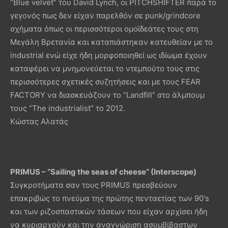
“Blue velvet” του David Lynch, οι PITCHSHIFTER παρά το
γεγονός πως δεν είχαν παρελθόν σε punk/grindcore
σχήματα όπως οι περισσότεροι ομοϊδεάτες τους στη
Μεγάλη Βρετανία και καταπιάστηκαν κατευθείαν με το
industrial ενώ είχε ήδη μορφοποιηθεί ως ιδίωμα έχουν
καταφέρει να μνημονεύεται το ντεμπούτο τους στις
περισσότερες σχετικές συζητήσεις και με τους FEAR
FACTORY να διασκευάζουν το “Landfill” στο άλμπουμ
τους “The industrialist” το 2012.
Κώστας Αλατάς
PRIMUS – “Sailing the seas of cheese” (Interscope)
Συγκροτήματα σαν τους PRIMUS πρεσβεύουν
επακριβώς το πνεύμα της πρώτης πενταετίας των 90’s
και των ριζοσπαστικών τάσεων που είχαν αρχίσει ήδη
να κυριαρχούν και την αναγνώριση ασυμβίβαστων