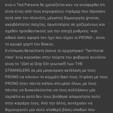
ενώ ο Ted Parsons δε χρειάζεται καν να αναφερθεί ότι
είναι ένας από τους κορυφαίους ντράμερ που πέρασαν
ποτέ από τον πλανήτη, μέγιστος δημιουργός groove,
ακριβέστατος παίχτης, πρωτοπόρος σε χαζεμένους και
σχεδόν προοδευτικούς για την εποχή ρυθμούς –και
ειδικά όσον αφορά τον ήχο που είχαν οι PRONG-, είναι
το κρυφό χαρτί του δίσκου.
Εντύπωση θετικότατη έκανε το ορχηστρικό “Territorial
rites” ενώ κερασάκι στην τούρτα του φοβερού συνόλου
είναι το “(Get a) Grip (On yourself) των THE
STRANGLERS σε μία μαγκιόρικη εκτέλεση με τους
PRONG να κάνουν το κομμάτι δικό τους. Η φάση με τους
PRONG ήταν πάντα κάπου στο μέσο όλων, με τους
πάντες να δυσκολεύονται να τους κολλήσουν μία
ταμπέλα κι αυτό δεν τους βοήθησε απαραίτητα πολύ
στην καριέρα τους. Από την άλλη, συνέχισαν να
δημιουργούν μία πολύ σταθερή βάση οπαδών που