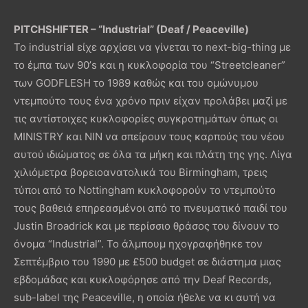
PITCHSHIFTER – “Industrial” (Deaf / Peaceville)
Το industrial είχε αρχίσει να γίνεται το next-big-thing με
το έμπα των 90’s και η κυκλοφορία του “Streetcleaner”
των GODFLESH το 1989 καθώς και του ομώνυμου
ντεμπούτο τους ένα χρόνο πριν είχαν προλάβει μαζί με
τις αντίστοιχες κυκλοφορίες συγκροτημάτων όπως οι
MINISTRY και NIN να σπείρουν τους καρπούς του νέου
αυτού ιδιώματος σε όλα τα μήκη και πλάτη της γης. Λίγα
χιλιόμετρα βορειοανατολικά του Birmingham, τρεις
τύποι από το Nottingham κυκλοφορούν το ντεμπούτο
τους βαθειά επηρεασμένοι από το πνευματικό παιδί του
Justin Broadrick και με περίσσιο θράσος του δίνουν το
όνομα “Industrial”. Το άλμπουμ ηχογραφήθηκε τον
Σεπτέμβριο του 1990 με £500 budget σε διάστημα μιας
εβδομάδας και κυκλοφόρησε από την Deaf Records,
sub-label της Peaceville, η οποία ήθελε να κι αυτή να