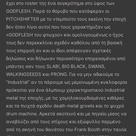
έχει στο roster της ένα συγκρότημα στο ύφος των
GODFLESH. Παρά το θόρυβο που κατάφεραν οι
PITCHSHIFTER με το ντεμπούτο τους εκείνη την εποχή
δεν ήταν λίγοι αυτοί που τους χαρακτήριζαν ως
«GODFLESH του φτωχού» και ομολογουμένως ο ήχος
τους δεν παρεκκλίνει σχεδόν καθόλου από τη βασική
τους επιρροή αν και οι ίδιοι απέφευγαν σχετικές
δηλώσεις και δήλωναν περισσότερο επηρεασμένοι από
μπάντες σαν τους SLAB!, BIG BLACK, SWANS,
WALKINGSEEDS και PRONG. Για να μην αδικούμε το
“Industrial” αν το πάρουμε ως μεμονωμένη κυκλοφορία
πρόκειται για ένα άλμπουμ χαρακτηριστικού industrial
metal της εποχής, με τις χαμηλοκουρδισμένες κιθάρες
και τα πνιχτά σχεδόν death metal growls και το ψυχρό
drum machine. Αρκετά σκοτεινό και με πηγαίο μίσος να
αναβλύζει από τους στίχους και εξώφυλλο παρμένο
από τη σκηνή του θανάτου του Frank Booth στην ταινία