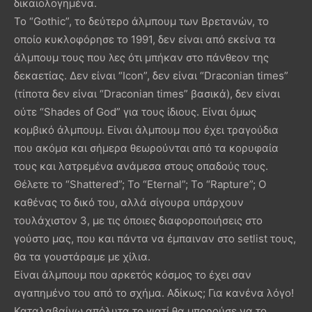
δικαιολογημένα.
Το “Gothic”, το δεύτερο άλμπουμ των Βρετανών, το
οποίο κυκλοφόρησε το 1991, δεν είναι από εκείνα τα
άλμπουμ τους που λες ότι μπήκαν στο πάνθεον της
δεκαετίας. Δεν είναι “Icon”, δεν είναι “Draconian times”
(τίποτα δεν είναι “Draconian times” βασικά), δεν είναι
ούτε “Shades of God” για τους ίδιους. Είναι όμως
κομβικό άλμπουμ. Είναι άλμπουμ που έχει τραγούδια
που ακόμα και σήμερα θεωρούνται από τα κορυφαία
τους και λατρεμένα ανάμεσα στους οπαδούς τους.
Θέλετε το “Shattered”; Το “Eternal”; To “Rapture”; Ο
καθένας το δικό του, αλλά σίγουρα υπάρχουν
τουλάχιστον 3, με τις όποιες διαφοροποιήσεις στο
γούστο μας, που και πάντα να έμπαιναν στο setlist τους,
θα τα γουστάραμε με χίλια.
Είναι άλμπουμ που αρκετός κόσμος το έχει σαν
αγαπημένο του από το σχήμα. Αδίκως; Για κανένα λόγο!
Καταλαβαίνω απόλυτα το γιατί θα μπορούσε να το