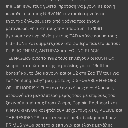
the Cat” ενώ τους γίνεται πρόταση να βγουν σε κοινή
περιοδεία με τους NIRVANA την οποία αρνούνται
έχοντας δηλώσει μετά από χρόνια πως έχουν
μετανιώσει γι’ αυτή τους την απόφαση. Το 1991
βγαίνουν σε περιοδεία με τους TAD καθώς και με τους
FISHBONE και συμμετέχουν στο φοβερό πακέτο με τους
PUBLIC ENEMY, ANTHRAX και YOUNG BLACK
TEENAGERS ενώ το 1992 τους επιλέγουν οι RUSH ως
support στα πλαίσια της περιοδείας για το “Roll the
bones” και το ίδιο κάνουν και οι U2 στη Ζοο TV tour για
το “ Achtung baby” μαζί με τους DISPOSABLE HEROES
OF HIPHOPRISY. Είναι εκπληκτικό πως ένα άλμπουμ,
στρυφνό στο μεγαλύτερο μέρος τους με επιρροές του
ξεκινούν από τους Frank Ζappa, Captain Beefheart και
KING CRIMSON και φτάνουν μέχρι τους XTC, POLICE και
THE RESIDENTS και το γνωστό metal background των
PRIMUS γνώρισε τέτοια επιτυχία και έλαχε μεγάλης