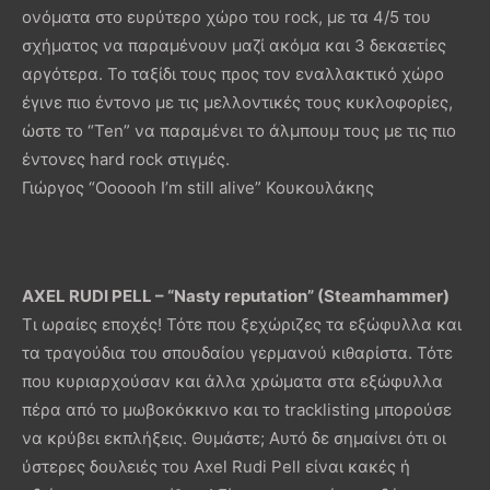
ονόματα στο ευρύτερο χώρο του rock, με τα 4/5 του
σχήματος να παραμένουν μαζί ακόμα και 3 δεκαετίες
αργότερα. Το ταξίδι τους προς τον εναλλακτικό χώρο
έγινε πιο έντονο με τις μελλοντικές τους κυκλοφορίες,
ώστε το “Ten” να παραμένει το άλμπουμ τους με τις πιο
έντονες hard rock στιγμές.
Γιώργος “Oooooh I’m still alive” Κουκουλάκης
AXEL RUDI PELL – “Nasty reputation” (Steamhammer)
Τι ωραίες εποχές! Τότε που ξεχώριζες τα εξώφυλλα και
τα τραγούδια του σπουδαίου γερμανού κιθαρίστα. Τότε
που κυριαρχούσαν και άλλα χρώματα στα εξώφυλλα
πέρα από το μωβοκόκκινο και το tracklisting μπορούσε
να κρύβει εκπλήξεις. Θυμάστε; Αυτό δε σημαίνει ότι οι
ύστερες δουλειές του Axel Rudi Pell είναι κακές ή