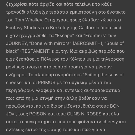
ξεχωρίσει πότε άρχιζε και πότε τελείωνε το κάθε
τραγούδι αλλά είχε τεράστια εμπιστοσύνη στο ένστικτο
του Tom Whalley. Οι ηχογραφήσεις έλαβαν χώρα στα
Fantasy Studios στο Berkeley της California όπου εκεί
είχαν ηχογραφηθεί τα “Escape” και “Frontiers” των
JOURNEY, “Done with mirrors” (AEROSMITH), “Souls of
black” (TESTAMENT) κ.α. την ίδια ακριβώς περίοδο που
είχε ξεσπάσει ο Πόλεμος του Κόλπου με μία τηλεόραση
μονίμως ανοιχτή στο control room για να μένουν
ενήμεροι. Το άλμπουμ ονομάστηκε “Sailing the seas of
cheese” και οι PRIMUS με το συγκεκριμένο τίτλο
περιγράφουν γλαφυρά και εντελώς αυτοσαρκαστικά
πως από τη μία στιγμή στην άλλη βρέθηκαν να
προωθούνται και να διαφημίζονται δίπλα στους BON
JOVI, τους POISON και τους GUNS N’ ROSES και όλα
αυτά τα συγκροτήματα που τους φαίνονταν cheesy και
εντελώς εκτός της φάσης τους και πως για να