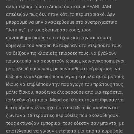
αλλά τελικά τόσο ο Ament όσο και οι PEARL JAM
απέδειξαν πως δεν ήταν κάτι το περιστασιακό. Δεν
μπορούμε να μην αναφερθούμε στο ανατριχιαστικό
“Jeremy”, με τους διαπεραστικούς, τόσο
συναισθηματικούς του στίχους και την απίστευτη
ερμηνεία του Vedder. Κατάφεραν στο ντεμπούτο τους
να δείξουν τις κλασικές επιρροές τους, να βγάλουν
πρωτοτυπία, να ακουστούν ώριμοι, κοινονικοποιημένοι,
με φοβερή έμπνευση, με συναισθηματική φόρτιση, να
δείξουν εναλλακτική προσέγγιση και όλα αυτά με τους
ίδιους να επιβλέπουν την παραγωγή του πρώτους τους
μόλις δίσκου, παρότι κυκλοφορούσε από μια τεράστια,
πολυεθνική εταιρία. Μέσα σε όλα αυτά, κατάφεραν να
διατηρήσουν έναν ήχο που απέδιδε πώς ακούγονται
ζωντανά. Οι τεράστιες περιοδείες που ακολούθησαν
τους εκτίναξαν εμπορικά, τους έδεσαν σαν μπάντα, με
αποτέλεσμα να γίνουν μετέπειτα μια από τα κορυφαία