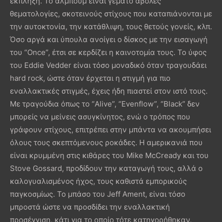
έκπληξη. Το άλμπουμ είναι γεμάτο άβολες
θεματολογίες, σκοτεινούς στίχους που καταπιάνονται με
την αυτοκτονία, την κατάθλιψη, τους θετούς γονείς, κλπ.
Όσο αργά και ύπουλα ανοίγει ο δίσκος με την εισαγωγή
του “Once”, έτσι σε κερδίζει η καινοτομία τους. Το ύφος
του Eddie Vedder είναι τόσο μοναδικό όταν τραγουδάει
hard rock, ώστε όταν έρχεται η στιγμή για πιο
εναλλακτικές στιγμές, έχεις ήδη πιαστεί στον ιστό τους.
Με τραγούδια όπως το “Alive”, “Evenflow”, “Black” δεν
μπορείς να μείνεις ασυγκίνητος, ενώ ο τρόπος που
γράφουν στίχους, επιτρέπει στην μπάντα να ακουμπήσει
όλους τους σκεπτόμενους ροκάδες. Η αμερικανιά που
είναι κρυμμένη στις κιθάρες του Mike McCready και του
Stονe Gossard, προδίδουν την καταγωγή τους, αλλά ο
καλογυαλισμένος ήχος, τους καθιστά εμπορικούς
παγκοσμίως. Το μπάσο του Jeff Ament, είναι τόσο
μπροστά ώστε να προσδίδει την εναλλακτική
προσέγγιση, κάτι για το οποίο τότε κατηγορήθηκαν,