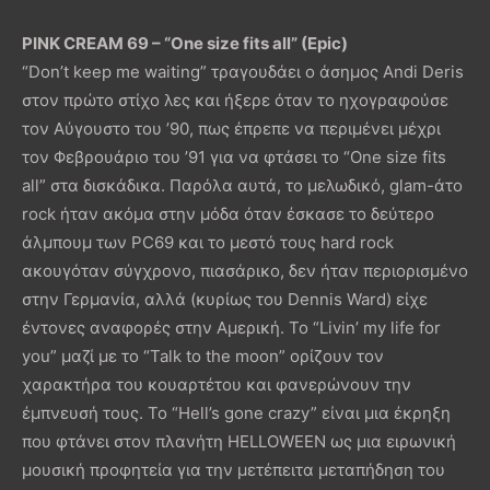
PINK CREAM 69 – “One size fits all” (Epic)
“Don’t keep me waiting” τραγουδάει ο άσημος Andi Deris
στον πρώτο στίχο λες και ήξερε όταν το ηχογραφούσε
τον Αύγουστο του ’90, πως έπρεπε να περιμένει μέχρι
τον Φεβρουάριο του ’91 για να φτάσει το “One size fits
all” στα δισκάδικα. Παρόλα αυτά, το μελωδικό, glam-άτο
rock ήταν ακόμα στην μόδα όταν έσκασε το δεύτερο
άλμπουμ των PC69 και το μεστό τους hard rock
ακουγόταν σύγχρονο, πιασάρικο, δεν ήταν περιορισμένο
στην Γερμανία, αλλά (κυρίως του Dennis Ward) είχε
έντονες αναφορές στην Αμερική. Το “Livin’ my life for
you” μαζί με το “Talk to the moon” ορίζουν τον
χαρακτήρα του κουαρτέτου και φανερώνουν την
έμπνευσή τους. Το “Hell’s gone crazy” είναι μια έκρηξη
που φτάνει στον πλανήτη HELLOWEEN ως μια ειρωνική
μουσική προφητεία για την μετέπειτα μεταπήδηση του