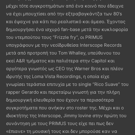
μέχρι τότε συγκροτημάτων από ένα κοινό που έδειχνε
να έχει μπουχτίσει από την εξτραβαγκάντζα των 80’s
και έψαχνε για κάτι πιο ρεαλιστικό και άμεσο. Έχοντας
δημιουργήσει ένα ισχυρό fan-base μετά την κυκλοφορία
του ντεμπούτου τους “Frizzle fry”, οι PRIMUS
υπογράφουν με την νεοϊδρυθείσα Interscope Records
μετά από προτροπή του Tom Whalley, υπεύθυνου του
εκεί A&R τμήματος και παλιότερα στην Capitol και
αργότερα γνωστός ως CEO της Warner Bros και πλέον
ιδρυτής της Loma Vista Recordings, η οποία είχε
γνωρίσει τεράστια επιτυχία με το single “Rico Suave” του
rapper Gerardo και περεταίρω γνωστή για την πλήρη
δημιουργική ελευθερία που έχουν τα περισσότερα
συγκροτήματα που ανήκαν στο roster της. Μέχρι και ο
ιδιοκτήτης της Interscope, Jimmy Iovine στην πρώτη του
συνάντηση με τους PRIMUS τους είχε πει πως δεν
«έπιανε» τη μουσική τους και δεν μπορούσε καν να