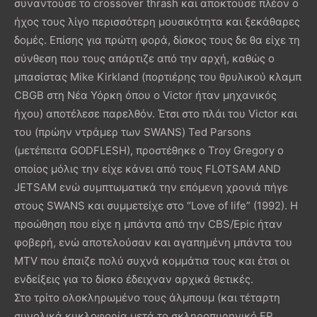
συναντούσε το crossover thrash και αποκτούσε πλέον ο
ήχος τους λίγο περισσότερη μουσικότητα και ξεκάθαρες
δομές. Επίσης για πρώτη φορά, δίσκος τους δε θα είχε τη
σύνθεση που τους απάρτιζε από την αρχή, καθώς ο
μπασίστας Mike Kirkland (πορτιέρης του θρυλικού κλαμπ
CBGB στη Νέα Υόρκη όπου ο Victor ήταν μηχανικός
ήχου) αποτέλεσε παρελθόν. Έτσι στο πλάι του Victor και
του (πρώην ντράμερ των SWANS) Ted Parsons
(μετέπειτα GODFLESH), προστέθηκε ο Troy Gregory o
οποίος μόλις την είχε κάνει από τους FLOTSAM AND
JETSAM ενώ συμπτωματικά την επόμενη χρονιά πήγε
στους SWANS και συμμετείχε στο “Love of life” (1992). Η
προώθηση που είχε η μπάντα από την CBS/Epic ήταν
φοβερή, ενώ αποτελούσαν και αγαπημένη μπάντα του
MTV που έπαιζε πολύ συχνά κομμάτια τους και έτσι οι
ενδείξεις για το δίσκο έδειχναν αρχικά θετικές.
Στο τρίτο ολοκληρωμένο τους άλμπουμ (και τέταρτη
συνολικά κυκλοφορία μετά το σκληροπυρηνικό ΕΡ