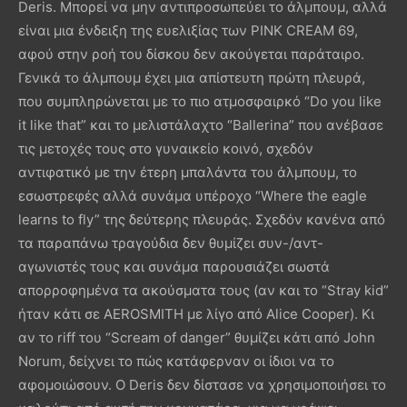
Deris. Μπορεί να μην αντιπροσωπεύει το άλμπουμ, αλλά
είναι μια ένδειξη της ευελιξίας των PINK CREAM 69,
αφού στην ροή του δίσκου δεν ακούγεται παράταιρο.
Γενικά το άλμπουμ έχει μια απίστευτη πρώτη πλευρά,
που συμπληρώνεται με το πιο ατμοσφαιρκό “Do you like
it like that” και το μελιστάλαχτο “Ballerina” που ανέβασε
τις μετοχές τους στο γυναικείο κοινό, σχεδόν
αντιφατικό με την έτερη μπαλάντα του άλμπουμ, το
εσωστρεφές αλλά συνάμα υπέροχο “Where the eagle
learns to fly” της δεύτερης πλευράς. Σχεδόν κανένα από
τα παραπάνω τραγούδια δεν θυμίζει συν-/αντ-
αγωνιστές τους και συνάμα παρουσιάζει σωστά
απορροφημένα τα ακούσματα τους (αν και το “Stray kid”
ήταν κάτι σε AEROSMITH με λίγο από Alice Cooper). Κι
αν το riff του “Scream of danger” θυμίζει κάτι από John
Norum, δείχνει το πώς κατάφερναν οι ίδιοι να το
αφομοιώσουν. Ο Deris δεν δίστασε να χρησιμοποιήσει το