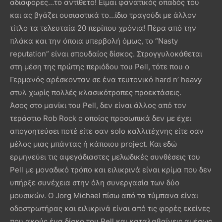
αδιάφορες…το αντίθετο! Είμαι φανατικός οπαδός του
και ας βγάζει ουσιαστικά το…ίδιο τραγούδι με άλλον
τίτλο τα τελευταία 20 περίπου χρόνια! Πέρα από την
πλάκα και την όποια υπερβολή όμως, το “Nasty
reputation” είναι σπουδαίος δίσκος. Στρογγυλοκάθεται
στη μέση της πρώτης περιόδου του Pell, τότε που ο
Γερμανός αρέσκονταν σε ένα τευτονικό hard n’ heavy
στυλ χωρίς πολλές κλασικότροπες προεκτάσεις.
Άσος στο μανίκι του Pell, δεν είναι άλλος από τον
τεράστιο Rob Rock ο οποίος προσωπικά δεν με έχει
απογοητεύσει ποτέ είτε σαν solo καλλιτέχνης είτε σαν
μέλος μιας μπάντας ή κάποιου project. Και εδώ
ερμηνεύει τις αψεγάδιαστες μελωδικές συνθέσεις του
Pell με μοναδικό τρόπο και ειλικρινά είναι κρίμα που δεν
υπήρξε συνέχεια στην όλη συνεργασία των δύο
μουσικών. Ο Jorg Michael πίσω από τα τύμπανα είναι
οδοστρωτήρας και ειλικρινά είναι από τις φορές εκείνες
που ακούς ένα δίσκο του Pell και καταλαβαίνεις αμέσως