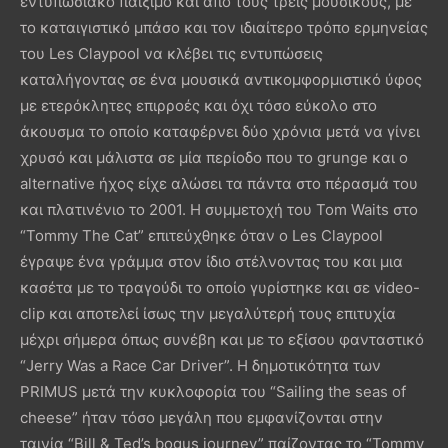
εντυπωσιακό παίξιμο και από τους τρεις μουσικούς, με
το καταιγιστικό μπάσο και τον ιδιαίτερο τρόπο ερμηνείας
του Les Claypool να κλέβει τις εντυπώσεις
καταλήγοντας σε ένα μουσικά αντικομφορμιστικό ύφος
με ετερόκλητες επιρροές και όχι τόσο εύκολο στο
άκουσμα το οποίο καταφέρνει δύο χρόνια μετά να γίνει
χρυσό και μάλιστα σε μία περίοδο που το grunge και ο
alternative ήχος είχε αλώσει τα πάντα στο πέρασμά του
και πλατινένιο το 2001. H συμμετοχή του Tom Waits στο
“Tommy The Cat” επιτεύχθηκε όταν ο Les Claypool
έγραψε ένα γράμμα στον ίδιο στέλνοντας του και μια
κασέτα με το τραγούδι το οποίο γυρίστηκε και σε video-
clip και αποτελεί ίσως την μεγαλύτερή τους επιτυχία
μέχρι σήμερα όπως συνέβη και με το εξίσου φανταστικό
“Jerry Was a Race Car Driver”. H δημοτικότητα των
PRIMUS μετά την κυκλοφορία του “Sailing the seas of
cheese” ήταν τόσο μεγάλη που εμφανίζονται στην
ταινία “Bill & Ted’s bogus journey” παίζοντας το “Tommy