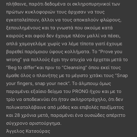
πλήθαινε, παρότι δεδομένα οι σκληροπυρηνικοί των
πρώτων κυκλοφοριών τους άρχισαν να τους
εγκαταλείπουν, άλλοι να τους αποκαλούν φλώρους,
ξεπουλημένους και τα γνωστά που ακούμε κατά
καιρούς και αφού δεν έχουμε πλέον μαλλί να πέσει,
απλά χαμογελάμε χωρίς να λέμε τίποτα γιατί έχουμε
βαρεθεί παρόμοιου ύφους κολλήματα. Το “Prove you
wrong” για πολλούς έχει την ατυχία να έρχεται μετά το
“Beg to differ”και πριν το “Cleansing” όπου εκεί τους
έμαθε όλος ο πλανήτης με το μέγιστο χιτάκι τους “Snap
your fingers, snap your neck”. Το άλμπουμ όμως
παραμένει εξαίσιο δείγμα του PRONG ήχου και με το
τρίο να αποδεικνύει ότι ήταν σκληροτράχηλο, ότι δεν
πολυκαταλάβαινε από μόδες και επιβολές παιξίματος
και 28 χρόνια μετά, παραμένει ένα ουσιώδες απέριττο
σύγχρονο αριστούργημα.
Άγγελος Κατσούρας