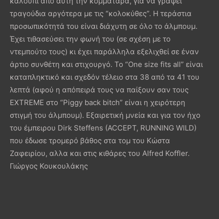
καλούπι από αυτή την κομματάρα, για να γράψει
τραγούδια αργότερα με τις “κολοκύθες”. Η τεράστια
προσωπικότητά του είναι διάχυτη σε όλο το άλμπουμ.
Έχει τιθασεύσει την φωνή του (σε σχέση με το
ντεμπούτο τους) κι έχει παράλληλα εξελιχθεί σε έναν
άρτιο συνθέτη και στιχουργό. Το “One size fits all” είναι
καταπληκτικό και σχεδόν τέλειο στα 38 από τα 41 του
λεπτά (αφού η απόπειρά τους να παίξουν σαν τους
EXTREME στο “Piggy back bitch” είναι η χειρότερη
στιγμή του άλμπουμ). Εξαιρετική μνεία και για τον ήχο
του έμπειρου Dirk Steffens (ACCEPT, RUNNING WILD)
που έδωσε τρομερό βάθος στα τομ του Κώστα
Ζαφειρίου, αλλα και στις κιθάρες του Alfred Koffler.
Γιώργος Κουκουλάκης