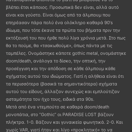
βλέπει έτσι κάποιος. Προσωπικά δεν είναι, αλλά αυτό
είναι και γούστο. Είναι όμως από τα άλμπουμ που
επηρέασαν πάρα πολύ ένα ολόκληρο καθαρά 90’s
ιδίωμα, που τότε έκανε τα πρώτα του βήματα πριν την
εκτόξευσή του που ήρθε πολύ λίγα χρόνια μετά. Στο πως
θα το πούμε, θα «τσακωθούμε», όπως πάντα με τις
ταμπέλες. Ονομάστηκε κάποτε gothic metal, ονομάστηκε
doom/death, ανάλογα το δίσκο, την οπτική, την
προσέγγιση και την απόδοση σε κάθε άλμπουμ κάθε
σχήματος αυτού του ιδιώματος. Γιατί η αλήθεια είναι ότι
τα περισσότερα (βασικά τα σημαντικότερα) σχήματα
αυτού του είδους, άλλαζαν συνεχώς και εμπλούτιζαν
ασταμάτητα τον ήχο τους, ειδικά στα 90s.
Μετά από ένα ντεμπούτο σε καθαρά doom/death
μονοπάτια, στο “Gothic” οι PARADISE LOST βάζουν
πλήκτρα. 1-0. Βάζουν και γυναικεία φωνητικά. 2-0. Και
χωρίς VAR, γιατί ήταν και λίγο «προκλητικό» το να