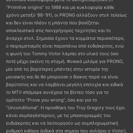
“Primitive origins” το 1988 και με κυκλοφορία κάθε
χρόνο μεταξύ ’88-’91), οι PRONG αλλάζουν στυλ τελείως
και δεν είναι πλέον η μπάντα που βασίζεται
αποκλειστικά στις πανγρήγορες ταχύτητες και το
άναρχο στυλ. Σημασία έχουν τα κομμάτια περισσότερο,
ο πειραματισμός είναι παραπάνω από ευδιάκριτος, ενώ
η φωνή του Tommy Victor λάμπει στο υλικό τους όσο
ποτέ μέχρι εκείνη τη στιγμή. Φυσικά μιλάμε για PRONG,
μία από τις βαρύτερες μπάντες στην ιστορία της
μουσικής και δε θα μπορούσε ο δίσκος παρά να είναι
βαρύτατος και να λαμβάνει μεγάλη επιτυχία και ειδικά
το MTV σπάμαρε συνέχεια τα βίντεο τόσο για το
ομότιτλο “Prove you wrong”, όσο και για το
“Unconditional”. Η προσθήκη του Troy Gregory τους έχει
κάνει συμπαγέστερους, με τις μπασογραμμές του
ευδιάκριτες και να λειτουργούν ως συμπληρωματική
ρυθμική κιθάρα (ειδικά στα σημεία που σολάρει ο Victor),