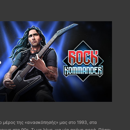
αίο μέρος της «ανασκόπησής» μας στο 1993, στα
υμε στα 90s. Τι να λέμε, για μία ακόμη φορά. Πόσοι