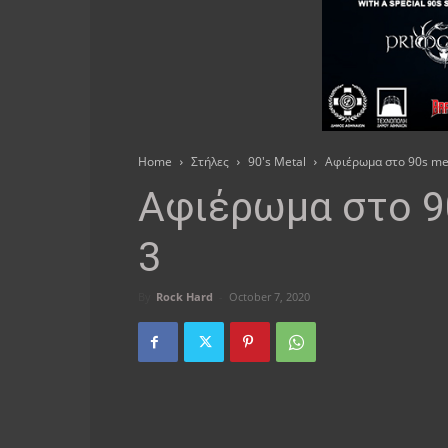
Home
Στήλες
90's Metal
Αφιέρωμα στο 90s met
Αφιέρωμα στο 90
3
By
Rock Hard
-
October 7, 2020