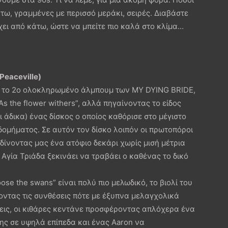
ω, γραμμένες με περισσό μεράκι, σειρές. Διαβάστε
χει από κάτω, ώστε να μπείτε πιο καλά στο κλίμα…
Peaceville)
ναι το 2ο ολοκληρωμένο άλμπουμ των MY DYING BRIDE,
s the flower withers”, αλλά πηγαίνοντας το είδος
ι άδικα) ένας δίσκος ο οποίος καθόρισε στο μέγιστο
ομήματος. Σε αυτόν τον δίσκο λοιπόν οι πρωτοπόροι
 δίνοντας μας ένα ατόφιο δεκάρι χωρίς μισή μέτρια
ή Αγία Τριάδα ξεκινάει να τραβάει ο καθένας το δικό
ose the swans” είναι πολύ πιο μελωδικό, το βιολί του
οντας τις συνθέσεις πότε με έξυπνα μελαγχολικά
εις, οι κιθάρες κεντάνε προσφέροντας απλόχερα ένα
σης σε υψηλά επίπεδα και ένας Aaron να