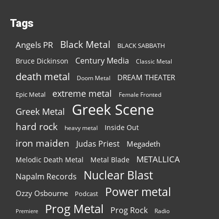
Tags
Black Metal
Angels PR
BLACK SABBATH
Century Media
Bruce Dickinson
Classic Metal
death metal
DREAM THEATER
Doom Metal
extreme metal
Epic Metal
Female Fronted
Greek Scene
Greek Metal
hard rock
Inside Out
heavy metal
iron maiden
Judas Priest
Megadeth
METALLICA
Melodic Death Metal
Metal Blade
Nuclear Blast
Napalm Records
Power metal
Ozzy Osbourne
Podcast
Prog Metal
Prog Rock
Radio
Premiere