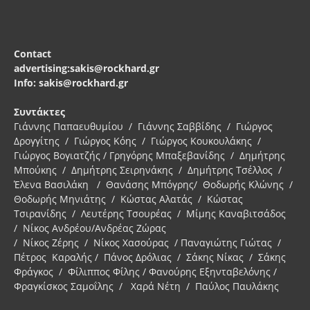
Contact
advertising:sakis@rockhard.gr
Info: sakis@rockhard.gr
Συντάκτες
Γιάννης Παπαευθυμίου / Γιάννης Σαββίδης / Γιώργος
Δρογγίτης / Γιώργος Κόης / Γιώργος Κουκουλάκης /
Γιώργος Βογιατζής / Γρηγόρης Μπαξεβανίδης / Δημήτρης
Μπούκης / Δημήτρης Σειρηνάκης / Δημήτρης Τσέλλος /
Έλενα Βασιλάκη / Θανάσης Μπόγρης/ Θοδωρής Κλώνης /
Θοδωρής Μηνιάτης / Κώστας Αλατάς / Κώστας
Τσιρανίδης / Λευτέρης Τσουρέας / Μίμης Καναβιτσάδος
/ Νίκος Ανδρέου/Ανδρέας Ζώρας
/ Νίκος Ζέρης / Νίκος Χασούρας / Παναγιώτης Γιώτας /
Πέτρος Καραλής / Πάνος Δρόλιας / Σάκης Νίκας / Σάκης
Φράγκος / Φίλιππος Φίλης / Φανούρης Εξηνταβελόνης /
Φραγκίσκος Σαμοΐλης / Χαρά Νέτη / Παύλος Παυλάκης