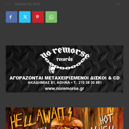
By
-
October 25, 2015
0