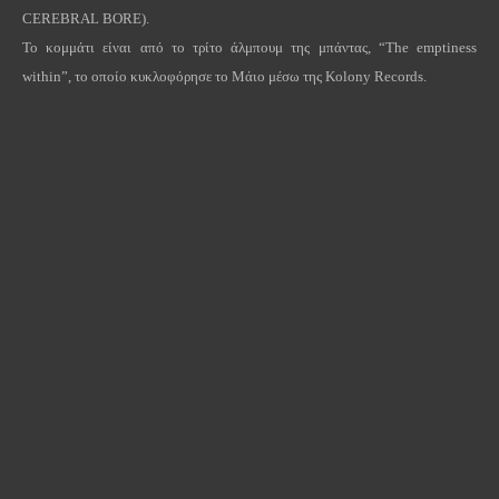
CEREBRAL
BORE
).
Το κομμάτι είναι από το τρίτο άλμπουμ της μπάντας, “
The
emptiness
within
”, το οποίο κυκλοφόρησε το Μάιο μέσω της
Kolony
Records
.