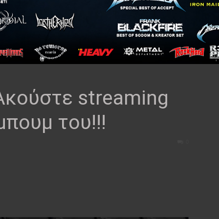
Ακούστε streaming
πουμ του!!!
0