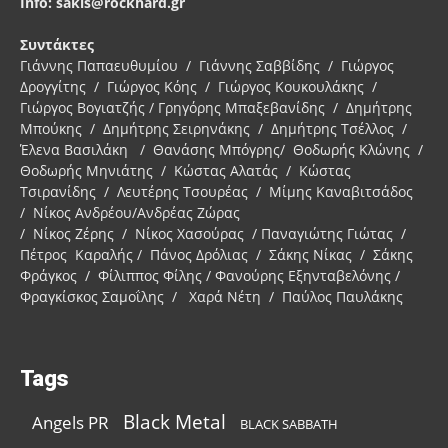
Info: sakis@rockhard.gr
Συντάκτες
Γιάννης Παπαευθυμίου / Γιάννης Σαββίδης / Γιώργος
Δρογγίτης / Γιώργος Κόης / Γιώργος Κουκουλάκης /
Γιώργος Βογιατζής / Γρηγόρης Μπαξεβανίδης / Δημήτρης
Μπούκης / Δημήτρης Σειρηνάκης / Δημήτρης Τσέλλος /
Έλενα Βασιλάκη / Θανάσης Μπόγρης/ Θοδωρής Κλώνης /
Θοδωρής Μηνιάτης / Κώστας Αλατάς / Κώστας
Τσιρανίδης / Λευτέρης Τσουρέας / Μίμης Καναβιτσάδος
/ Νίκος Ανδρέου/Ανδρέας Ζώρας
/ Νίκος Ζέρης / Νίκος Χασούρας / Παναγιώτης Γιώτας /
Πέτρος Καραλής / Πάνος Δρόλιας / Σάκης Νίκας / Σάκης
Φράγκος / Φίλιππος Φίλης / Φανούρης Εξηνταβελόνης /
Φραγκίσκος Σαμοΐλης / Χαρά Νέτη / Παύλος Παυλάκης
Tags
Black Metal
Angels PR
BLACK SABBATH