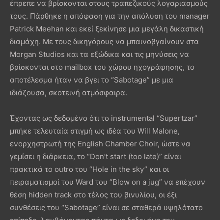
έπρεπε να βρίσκονται στους τραπεζικούς λογαριασμούς
τους. Πάρθηκε η απόφαση για την απόλυση του manager
Patrick Meehan και εκεί ξεκίνησε μια μεγάλη δικαστική
διαμάχη. Με τους δικηγόρους να μπαινοβγαίνουν στα
Morgan Studios και τα εξώδικα και τις μηνύσεις να
βρίσκονται στο mailbox του χώρου ηχογράφησης, το
αποτέλεσμα ήταν να βγει το “Sabotage” με μια
ιδιάζουσα, σκοτεινή ατμόσφαιρα.
Έχοντας ως δεδομένο ότι το instrumental “Supertzar”
μπήκε τελευταία στιγμή ως ιδέα του Will Malone,
ενορχηστρωτή της English Chamber Choir, ώστε να
γεμίσει η διάρκεια, το “Don’t start (too late)” είναι
πρακτικά το outro του “Hole in the sky” και οι
πειραματισμοί του Ward του “Blow on a jug” να επέχουν
θέση hidden track στο τέλος του βινυλίου, οι έξι
συνθέσεις του “Sabotage” είναι σε σταθερά υψηλότατο