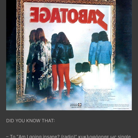
DID YOU KNOW THAT:
– Το “Am I going insane? (radio)” κυκλοφόρησε ως single