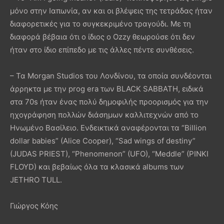
μόνο στην Ιαπωνία, αν και οι βλέψεις της τετράδας ήταν
διαφορετικές για το συγκεκριμένο τραγούδι. Με τη
διαφορά βέβαια ότι ο ίδιος ο Ozzy θεωρούσε ότι δεν
ήταν στο ίδιο επίπεδο με τις άλλες πέντε συνθέσεις.
– Τα Morgan Studios του Λονδίνου, τα οποία συνδέονται
άρρηκτα με την prog era των BLACK SABBATH, ειδικά
στα 70s ήταν ένας πολύ δημοφιλής προορισμός για την
ηχογράφηση πολλών διάσημων καλλιτεχνών από το
Ηνωμένο Βασίλειο. Ενδεικτικά αναφέρονται τα “Billion
dollar babies” (Alice Cooper), “Sad wings of destiny”
(JUDAS PRIEST), “Phenomenon” (UFO), “Meddle” (PINKI
FLOYD) και βεβαίως όλα τα κλασικά albums των
JETHRO TULL.
Γιώργος Κόης