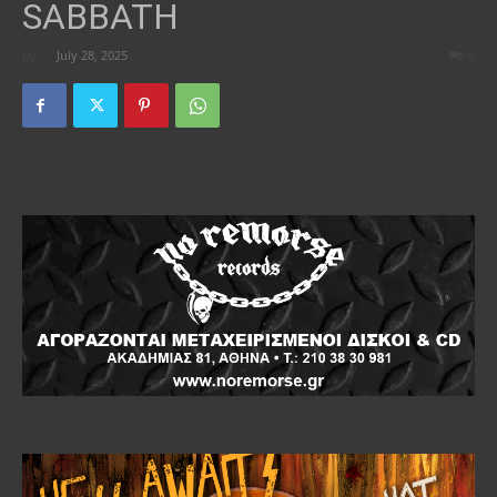
SABBATH
By
-
July 28, 2025
0