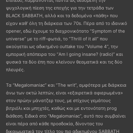
επίπεδο, λαμβάνοντας πάντα ως δεδομένη την
ψυχολογική πίεση της εποχής για την τετράδα των
BLACK SABBATH, αλλά και τα δεδομένα «πάθη» που
είχαν καθ’ όλη τη διάρκεια των 70s. Πέρα από το ιδανικό
opener, εδώ έχουμε το διαχρονικότατο “Symptom of the
universe” με το riff-φωτιά, το “Thrill of it all” που
ακούγεται ως αδικημένο outtake του “Volume 4”, την
εμπορική απόπειρα του “Am I going insane? (radio)” και
φυσικά τα δύο έπη που κλείνουν θεαματικά και τις δύο
πλευρές.
Τα “Megalomaniac” και “The writ”, αμφότερα με διάρκεια
άνω των οκτώ λεπτών, είναι «εξαιρετικά αφιερωμένα»
στον πρώην μάνατζερ τους, με στίχους γεμάτους
βιτριόλι και μπηχτές, καθώς και με εντονότατη prog
διάθεση. Ειδικά στο “Megalomaniac”, αυτό που συμβαίνει
είναι πέρα από κάθε προσδοκία, δίνοντας του
δικαιωματικά τον τίτλο του πιο αδικημένου SABBATH