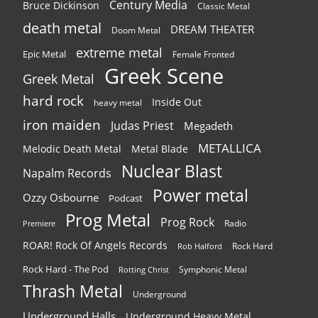
Century Media
Bruce Dickinson
Classic Metal
death metal
DREAM THEATER
Doom Metal
extreme metal
Epic Metal
Female Fronted
Greek Scene
Greek Metal
hard rock
Inside Out
heavy metal
iron maiden
Judas Priest
Megadeth
METALLICA
Melodic Death Metal
Metal Blade
Nuclear Blast
Napalm Records
Power metal
Ozzy Osbourne
Podcast
Prog Metal
Prog Rock
Radio
Premiere
ROAR! Rock Of Angels Records
Rock Hard
Rob Halford
Rock Hard - The Pod
Symphonic Metal
Rotting Christ
Thrash Metal
Underground
Underground Halls
Underground Heavy Metal