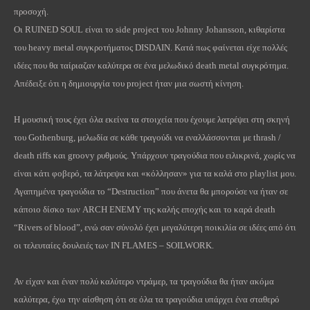
προσοχή.
Οι
RUINED
SOUL
είναι το
side
project
του
Johnny
Johansson
, κιθαρίστα
του
heavy
metal
συγκροτήματος
DISDAIN
. Κατά πως φαίνεται είχε πολλές
ιδέες που θα ταίριαζαν καλύτερα σε ένα μελωδικό
death
metal
συγκρότημα.
Απέδειξε ότι η δημιουργία του
project
ήταν μια σωστή κίνηση.
Η μουσική τους έχει όλα εκείνα τα στοιχεία που έχουμε λατρέψει στη σκηνή
του Gothenburg, μελωδία σε κάθε τραγούδι να εναλλάσσονται με
thrash
/
death
riffs
και
groovy
ρυθμούς. Υπάρχουν τραγούδια που ειλικρινά, χωρίς να
είναι κάτι φοβερό, τα λάτρεψα και «κόλλησαν» για τα καλά στο
playlist
μου.
Αγαπημένα τραγούδια το “
Destruction
” που άνετα θα μπορούσε να ήταν σε
κάποιο δίσκο των
ARCH
ENEMY
της καλής εποχής και το καρά
death
“
Rivers
of
blood
”, ενώ σαν σύνολό έχει μεγαλύτερη ποικιλία σε ιδέες από ότι
οι τελευταίες δουλειές των
IN
FLAMES
–
SOILWORK
.
Αν είχαν και έναν πολύ καλύτερο ντράμερ, τα τραγούδια θα ήταν ακόμα
καλύτερα, έχω την αίσθηση ότι σε όλα τα τραγούδια υπάρχει ένα σταθερό