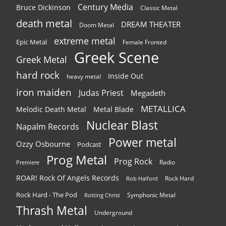
Century Media
Bruce Dickinson
Classic Metal
death metal
DREAM THEATER
Doom Metal
extreme metal
Epic Metal
Female Fronted
Greek Scene
Greek Metal
hard rock
Inside Out
heavy metal
iron maiden
Judas Priest
Megadeth
METALLICA
Melodic Death Metal
Metal Blade
Nuclear Blast
Napalm Records
Power metal
Ozzy Osbourne
Podcast
Prog Metal
Prog Rock
Radio
Premiere
ROAR! Rock Of Angels Records
Rock Hard
Rob Halford
Rock Hard - The Pod
Symphonic Metal
Rotting Christ
Thrash Metal
Underground