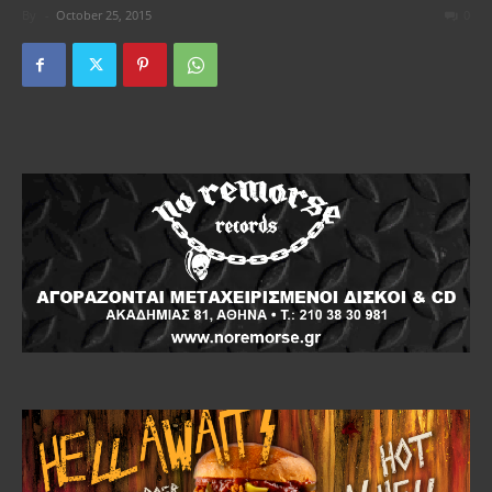
By
-
October 25, 2015
0