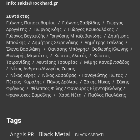
Info: sakis@rockhard.gr
Συντάκτες
Γιάννης Παπαευθυμίου / Γιάννης Σαββίδης / Γιώργος
Δρογγίτης / Γιώργος Κόης / Γιώργος Κουκουλάκης /
Γιώργος Βογιατζής / Γρηγόρης Μπαξεβανίδης / Δημήτρης
Μπούκης / Δημήτρης Σειρηνάκης / Δημήτρης Τσέλλος /
Έλενα Βασιλάκη / Θανάσης Μπόγρης/ Θοδωρής Κλώνης /
Θοδωρής Μηνιάτης / Κώστας Αλατάς / Κώστας
Τσιρανίδης / Λευτέρης Τσουρέας / Μίμης Καναβιτσάδος
/ Νίκος Ανδρέου/Ανδρέας Ζώρας
/ Νίκος Ζέρης / Νίκος Χασούρας / Παναγιώτης Γιώτας /
Πέτρος Καραλής / Πάνος Δρόλιας / Σάκης Νίκας / Σάκης
Φράγκος / Φίλιππος Φίλης / Φανούρης Εξηνταβελόνης /
Φραγκίσκος Σαμοΐλης / Χαρά Νέτη / Παύλος Παυλάκης
Tags
Black Metal
Angels PR
BLACK SABBATH