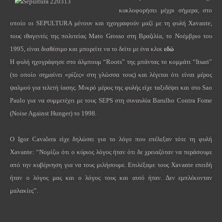
κυκλοφορήσει μέχρι σήμερα, στο
οποίο οι
SEPULTURA
μένουν και ηχογραφούν μαζί με τη φυλή
Xavante
,
τους ιθαγενείς της πολιτείας
Mato
Grosso
στη Βραζιλία, το Νοέμβριο του
1995, είναι διαθέσιμο και μπορείτε να το δείτε με ένα κλικ
εδώ
H
φυλή ηχογράφησε στο άλμπουμ “
Roots
” της μπάντας το κομμάτι “
Itsari
”
(το οποίο σημαίνει «ρίζες» στη γλώσσα τους) και λέγεται ότι είναι μέρος
ψαλμού για τελετή ίασης. Μικρό μέρος της φυλής είχε ταξιδέψει και στο
Sao
Paulo
για να συμμετέχει με τους
SEPS
στη συναυλία
Barulho
Contra
Fome
(
Noise
Against
Hunger
) το 1998.
Ο
Igor
Cavalera
είχε δηλώσει για το λόγο που επέλεξαν τότε τη φυλή
Xavante
: “Νομίζω ότι ο κύριος λόγος ήταν ότι δε χρειαζόταν να περάσουμε
από την κυβέρνηση για να τους μιλήσουμε. Επιλέξαμε τους
Xavante
επειδή
ήταν ο λόγος μας και ο λόγος τους και αυτό ήταν. Δεν εμπλέκονταν
μαλακίες
”.