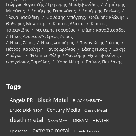
Γιώργος Βογιατζής / Γρηγόρης Μπαξεβανίδης / Δημήτρης
Μπούκης / Δημήτρης Σειρηνάκης / Δημήτρης Τσέλλος /
Έλενα Βασιλάκη / Θανάσης Μπόγρης/ Θοδωρής Κλώνης /
Θοδωρής Μηνιάτης / Κώστας Αλατάς / Κώστας
Τσιρανίδης / Λευτέρης Τσουρέας / Μίμης Καναβιτσάδος
/ Νίκος Ανδρέου/Ανδρέας Ζώρας
/ Νίκος Ζέρης / Νίκος Χασούρας / Παναγιώτης Γιώτας /
Πέτρος Καραλής / Πάνος Δρόλιας / Σάκης Νίκας / Σάκης
Φράγκος / Φίλιππος Φίλης / Φανούρης Εξηνταβελόνης /
Φραγκίσκος Σαμοΐλης / Χαρά Νέτη / Παύλος Παυλάκης
Tags
Black Metal
Angels PR
BLACK SABBATH
Century Media
Bruce Dickinson
Classic Metal
death metal
DREAM THEATER
Doom Metal
extreme metal
Epic Metal
Female Fronted