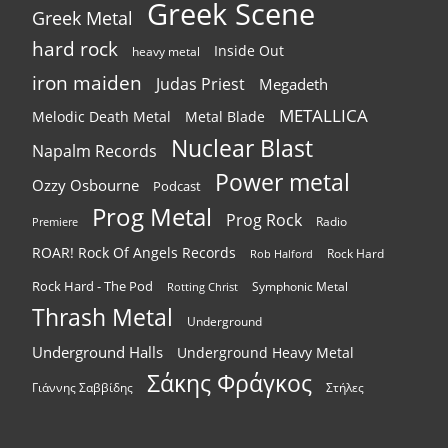
Greek Scene
Greek Metal
hard rock
Inside Out
heavy metal
iron maiden
Judas Priest
Megadeth
METALLICA
Melodic Death Metal
Metal Blade
Nuclear Blast
Napalm Records
Power metal
Ozzy Osbourne
Podcast
Prog Metal
Prog Rock
Radio
Premiere
ROAR! Rock Of Angels Records
Rock Hard
Rob Halford
Rock Hard - The Pod
Symphonic Metal
Rotting Christ
Thrash Metal
Underground
Underground Halls
Underground Heavy Metal
Σάκης Φράγκος
Γιάννης Σαββίδης
Στήλες