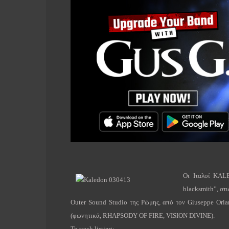
Οι Ιταλοί
KAL
blacksmith
”, στ
Outer
Sound
Studio
της Ρώμης, από τον
Giuseppe
Orl
(φωνητικά,
RHAPSODY
OF
FIRE
,
VISION
DIVINE
).
To track listing: