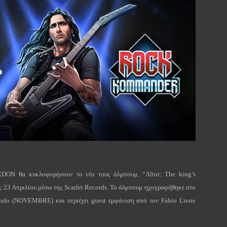
EDON
θα κυκλοφορήσουν το νέο τους άλμπουμ, “
Altor
:
The
king
’
s
ις 23 Απριλίου μέσω της
Scarlet
Records
. Το άλμπουμ ηχογραφήθηκε στο
ando
(
NOVEMBRE
) και περιέχει
guest
εμφάνιση από τον
Fabio
Lione