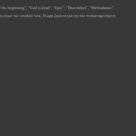
f the beginning”, “God is dead”, “Epic”, “Dear father”, “Methademic”.
ίες όλων των οπαδών τους. Η ώρα ζυγώνει για την πιο πολυαναμενόμενη