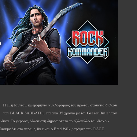
Η 11η Ιουνίου, ημερομηνία κυκλοφορίας του πρώτου στούντιο δίσκου
των BLACK SABBATH μετά από 35 χρόνια με τον Geezer Butler, τον
νδυνα. Το γκρουπ, έδωσε στη δημοσιότητα το εξώφυλλο του δίσκου
ίσουμε ότι στα ντραμς, θα είναι ο Brad Wilk, ντράμερ των RAGE