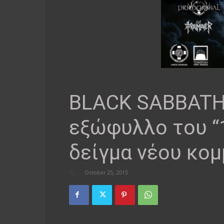
ΒLACK SABBATH:
εξώφυλλο του “
δείγμα νέου κομ
By
-
October 25, 2015