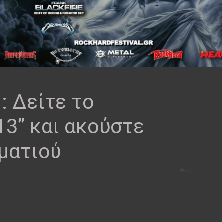
 Δείτε το
13” και ακούστε
ματιού
0