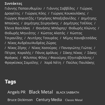
Συντάκτες
Γιάννης Παπαευθυμίου / Γιάννης Σαββίδης / Γιώργος
Δρογγίτης / Γιώργος Κόης / Γιώργος Κουκουλάκης /
Γιώργος Βογιατζής / Γρηγόρης Μπαξεβανίδης / Δημήτρης
Μπούκης / Δημήτρης Σειρηνάκης / Δημήτρης Τσέλλος /
Έλενα Βασιλάκη / Θανάσης Μπόγρης/ Θοδωρής Κλώνης /
Θοδωρής Μηνιάτης / Κώστας Αλατάς / Κώστας
Τσιρανίδης / Λευτέρης Τσουρέας / Μίμης Καναβιτσάδος
/ Νίκος Ανδρέου/Ανδρέας Ζώρας
/ Νίκος Ζέρης / Νίκος Χασούρας / Παναγιώτης Γιώτας /
Πέτρος Καραλής / Πάνος Δρόλιας / Σάκης Νίκας / Σάκης
Φράγκος / Φίλιππος Φίλης / Φανούρης Εξηνταβελόνης /
Φραγκίσκος Σαμοΐλης / Χαρά Νέτη / Παύλος Παυλάκης
Tags
Black Metal
Angels PR
BLACK SABBATH
Century Media
Bruce Dickinson
Classic Metal