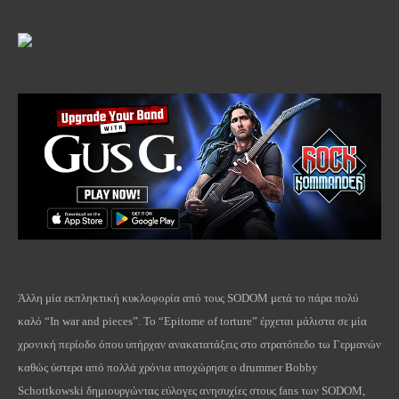
Άλλη μία εκπληκτική κυκλοφορία από τους SODOM μετά το πάρα πολύ
καλό “In war and pieces”. Το “Epitome of torture” έρχεται μάλιστα σε μία
χρονική περίοδο όπου υπήρχαν ανακατατάξεις στο στρατόπεδο τω Γερμανών
καθώς ύστερα από πολλά χρόνια αποχώρησε ο drummer Bobby
Schottkowski δημιουργώντας εύλογες ανησυχίες στους fans των SODOM,