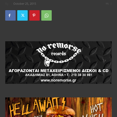
By
-
October 25, 2015
0