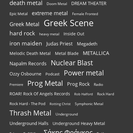
death metal
DREAM THEATER
Doom Metal
extreme metal
Epic Metal
Female Fronted
Greek Scene
Greek Metal
hard rock
Inside Out
heavy metal
iron maiden
Judas Priest
Megadeth
METALLICA
Melodic Death Metal
Metal Blade
Nuclear Blast
Napalm Records
Power metal
Ozzy Osbourne
Podcast
Prog Metal
Prog Rock
Radio
Premiere
ROAR! Rock Of Angels Records
Rock Hard
Rob Halford
Rock Hard - The Pod
Symphonic Metal
Rotting Christ
Thrash Metal
Underground
Underground Halls
Underground Heavy Metal
Σάκης Φράγκος