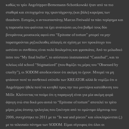
καθώς το τρίο Angelripper-Bernemann-Schottkowski ήταν από τα πιο
σταθερά και επιτυχημένα της τριαντάχρονης (και βάλε) καριέρας των
thrashers. Ευτυχώς, ο αντικαταστάτης Marcus Freiwald τα πάει περίφημα και
η παρουσία του φαίνεται να έχει ανανεώσει ως ένα βαθμό τους δύο
βετεράνους μουσικούς αφού στο “Epitome of torture” μπορεί να μην
παρατηρούνται ρηξικέλευθες αλλαγές σε σχέση με τον προκάτοχο του
ωστόσο οι συνθέσεις είναι πολύ δουλεμένες και φρεσκάτες. Από το μελωδικό
intro του “My final bullet”, το απίστευτο instrumental “Cannibal”, και το
τελείως old school “Stigmatized” (που θυμίζει τις μέρες του “Obsessed by
cruelty”), οι SODOM αποδεικνύουν ότι ακόμη το έχουν. Μπορεί να μη
φτάσουν ποτέ το συνθετικό επίπεδο των KREATOR αλλά δε νομίζω ότι ο
Angelripper ήθελε ποτέ να κινηθεί προς την πιο μοντέρνα κατεύθυνση του
Mille. Κλείνοντας να πούμε ότι η παραγωγή είναι για μία ακόμη φορά
άψογη ενώ στα δικά μου αυτιά το “Epitome of torture” αποτελεί το τρίτο
μέρος μίας άτυπης τριλογίας που ξεκίνησε από το ομώνυμο άλμπουμ του
2006, συνεχίστηκε το 2011 με το “In war and pieces” και ολοκληρώνεται (;)
με το τελευταίο πόνημα των SODOM. Είμαι σίγουρος ότι όλοι οι