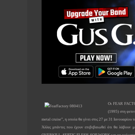
Οι
FEAR
FACT
(1995) στη φετι
metal
cruise
”, η οποία θα γίνει στις 27 με 31 Ιανουαρίου 
Άλλες μπάντες που έχουν επιβεβαιωθεί ότι θα λάβουν μ
OVERKILL
,
SEPTIC
FLESH
,
SOILWORK
και τα ονόματ