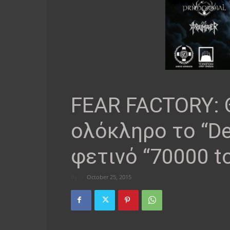
FEAR FACTORY: 
ολόκληρο το “D
φετινό “70000 to
By
-
October 25, 2015