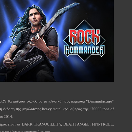
ORY
θα παίξουν ολόκληρο το κλασικό τους άλμπουμ “
Demanufacture
”
νή έκδοση της μεγαλύτερης
heavy
metal
κρουαζιέρας, της “70000
tons
of
του 2014.
έρος είναι οι
DARK
TRANQUILLITY
,
DEATH
ANGEL
,
FINNTROLL
,
α συνεχίζουν να ανακοινώνονται.