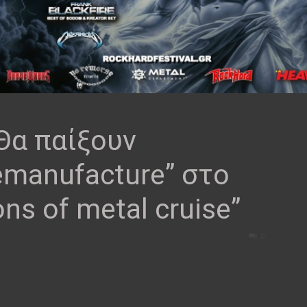
Θα παίξουν
emanufacture” στο
ns of metal cruise”
0