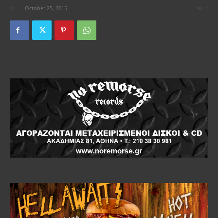
By
-
October 25, 2015
0