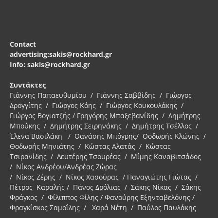
Contact
advertising:sakis@rockhard.gr
Info: sakis@rockhard.gr
Συντάκτες
Γιάννης Παπαευθυμίου / Γιάννης Σαββίδης / Γιώργος
Δρογγίτης / Γιώργος Κόης / Γιώργος Κουκουλάκης /
Γιώργος Βογιατζής / Γρηγόρης Μπαξεβανίδης / Δημήτρης
Μπούκης / Δημήτρης Σειρηνάκης / Δημήτρης Τσέλλος /
Έλενα Βασιλάκη / Θανάσης Μπόγρης/ Θοδωρής Κλώνης /
Θοδωρής Μηνιάτης / Κώστας Αλατάς / Κώστας
Τσιρανίδης / Λευτέρης Τσουρέας / Μίμης Καναβιτσάδος
/ Νίκος Ανδρέου/Ανδρέας Ζώρας
/ Νίκος Ζέρης / Νίκος Χασούρας / Παναγιώτης Γιώτας /
Πέτρος Καραλής / Πάνος Δρόλιας / Σάκης Νίκας / Σάκης
Φράγκος / Φίλιππος Φίλης / Φανούρης Εξηνταβελόνης /
Φραγκίσκος Σαμοΐλης / Χαρά Νέτη / Παύλος Παυλάκης