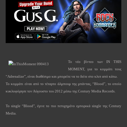
Το νέο βίντεο των
IN
THIS
MOMENT
, για το κομμάτι τους
“
Adrenalize
”, είναι διαθέσιμο και μπορείτε να το δείτε στο κλιπ από κάτω.
Το κομμάτι είναι από το τέταρτο άλμπουμ της μπάντας, “
Blood
”, το οποίο
κυκλοφόρησε τον Αύγουστο του 2012 μέσω της
Century
Media
Records
.
Το
single
“
Blood
”, έγινε το πιο πετυχημένο εμπορικά
single
της
Century
Media
.