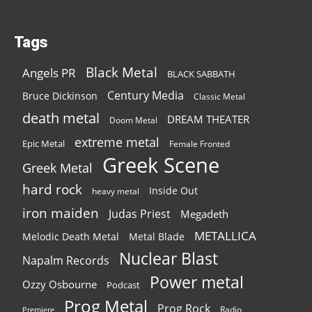
Tags
Black Metal
Angels PR
BLACK SABBATH
Century Media
Bruce Dickinson
Classic Metal
death metal
DREAM THEATER
Doom Metal
extreme metal
Epic Metal
Female Fronted
Greek Scene
Greek Metal
hard rock
Inside Out
heavy metal
iron maiden
Judas Priest
Megadeth
METALLICA
Melodic Death Metal
Metal Blade
Nuclear Blast
Napalm Records
Power metal
Ozzy Osbourne
Podcast
Prog Metal
Prog Rock
Radio
Premiere